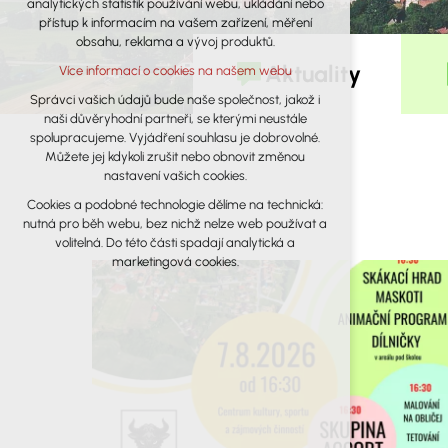
analytických statistik používání webu, ukládání nebo
udržení kontextu stránek (session): případná
přístup k informacím na vašem zařízení, měření
přihlášení, volby jazyka, apod.
obsahu, reklama a vývoj produktů.
Volitelná cookies
Aktuality
Více informací o cookies na našem webu
analytická pro anonymizované
vyhodnocení návštěvnosti
Správci vašich údajů bude naše společnost, jakož i
naši důvěryhodní partneři, se kterými neustále
marketingová cookies (Google)
spolupracujeme. Vyjádření souhlasu je dobrovolné.
Více informací o cookies na našem webu
Můžete jej kdykoli zrušit nebo obnovit změnou
nastavení vašich cookies.
Cookies a podobné technologie dělíme na technická:
Přijmout všechny cookies
nutná pro běh webu, bez nichž nelze web používat a
volitelná. Do této části spadají analytická a
Odmítnout vše
marketingová cookies.