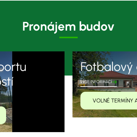
Pronájem budov
portu
Fotbalový 
stí
VÍCE INFORMACÍ
VOLNÉ TERMÍNY 