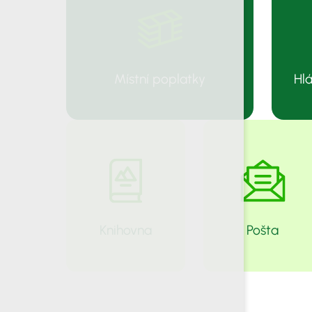
Místní poplatky
Hlá
Knihovna
Pošta