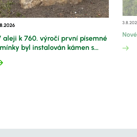
3.8.
202
8.
2026
Nové
 aleji k 760. výročí první písemné
mínky byl instalován kámen s
pomínkovou deskou