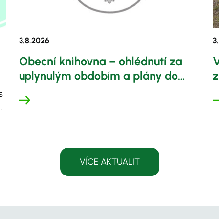
3.8.
2026
3.
Obecní knihovna – ohlédnutí za
V
uplynulým obdobím a plány do
z
budoucna
u
s
VÍCE AKTUALIT