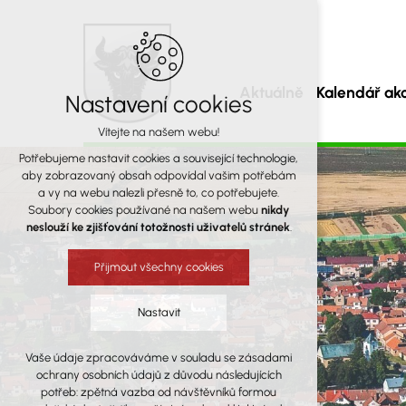
Aktuálně
Kalendář akc
Nastavení cookies
Vítejte na našem webu!
Obec Osová Bít
Potřebujeme nastavit cookies a související technologie,
aby zobrazovaný obsah odpovídal vašim potřebám
a vy na webu nalezli přesně to, co potřebujete.
a místní část Osová
Soubory cookies používané na našem webu
nikdy
neslouží ke zjišťování totožnosti uživatelů stránek
.
Přijmout všechny cookies
Nastavit
Vaše údaje zpracováváme v souladu se zásadami
Technická cookies
ochrany osobních údajů z důvodu následujících
nutná pro provozování webu
potřeb: zpětná vazba od návštěvníků formou