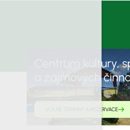
Centrum kultury, s
a zájmových činno
VÍCE INFORMACÍ
VOLNÉ TERMÍNY A REZERVACE