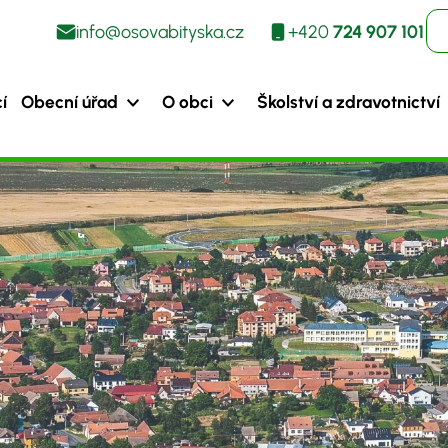
info@osovabityska.cz
+420
724 907 101
í
Obecní úřad
O obci
Školství a zdravotnictví
ýška