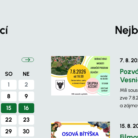
cí
Nejb
7. 8. 2
Pozvá
SO
NE
Vesni
1
2
Milí sou
8
9
zve 7.8.
a zájmov
15
16
22
23
15. 8. 
29
30
Filmo