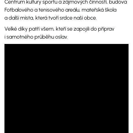
Centrum kultury sportu a zájmových činností, budova
Fotbalového a tenisového areálu, mateřská škola
a další místa, která tvoří srdce naší obce.
Velké díky patří všem, kteří se zapojili do příprav
i samotného průběhu oslav.