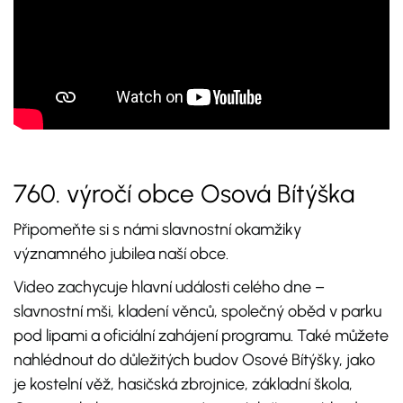
760. výročí obce Osová Bítýška
Připomeňte si s námi slavnostní okamžiky
významného jubilea naší obce.
Video zachycuje hlavní události celého dne –
slavnostní mši, kladení věnců, společný oběd v parku
pod lipami a oficiální zahájení programu. Také můžete
nahlédnout do důležitých budov Osové Bítýšky, jako
je kostelní věž, hasičská zbrojnice, základní škola,