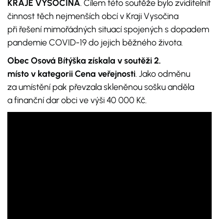
KRAJE VYSOČINA
. Cílem této soutěže bylo zviditelnit
činnost těch nejmenších obcí v Kraji Vysočina
při řešení mimořádných situací spojených s dopadem
pandemie COVID-19 do jejich běžného života.
Obec Osová Bítýška získala v soutěži 2.
místo v kategorii Cena veřejnosti
. Jako odměnu
za umístění pak převzala skleněnou sošku anděla
a finanční dar obci ve výši 40 000 Kč.