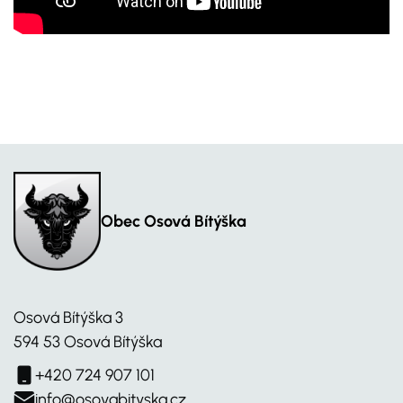
Obec Osová Bítýška
Osová Bítýška 3
594 53 Osová Bítýška
+420 724 907 101
info@osovabityska.cz