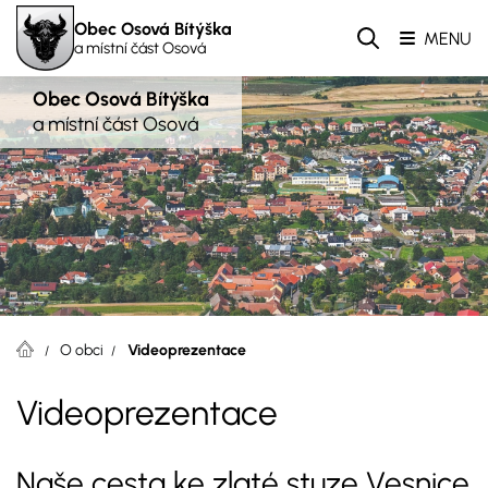
Obec Osová Bítýška
MENU
a místní část Osová
Obec Osová Bítýška
a místní část Osová
O obci
Videoprezentace
Videoprezentace
Naše cesta ke zlaté stuze Vesnice