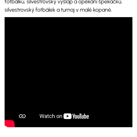
fotbálku, silvestrovský výšlap a opékání špekáčků,
silvestrovský fotbálek a turnaj v malé kopané.