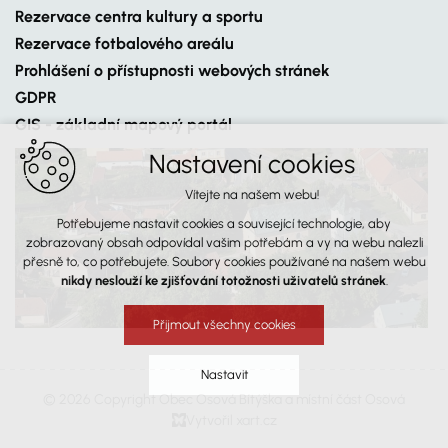
Rezervace centra kultury a sportu
Rezervace fotbalového areálu
Prohlášení o přístupnosti webových stránek
GDPR
GIS - základní mapový portál
Nastavení cookies
Vítejte na našem webu!
Potřebujeme nastavit cookies a související technologie, aby
zobrazovaný obsah odpovídal vašim potřebám a vy na webu nalezli
přesně to, co potřebujete. Soubory cookies používané na našem webu
nikdy neslouží ke zjišťování totožnosti uživatelů stránek
.
Přijmout všechny cookies
Nastavit
© 2026 Copyright Obec Osová Bítýška a místní část Osová
Vytvořil xart.cz
Technická cookies