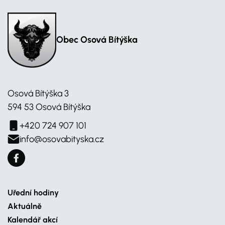
Obec Osová Bítýška
Osová Bítýška 3
594 53 Osová Bítýška
+420 724 907 101
info@osovabityska.cz
Uřední hodiny
Aktuálně
Kalendář akcí