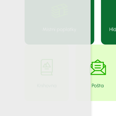
Místní poplatky
Hlá
Knihovna
Pošta