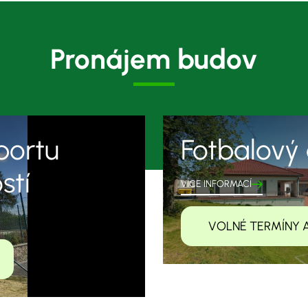
Pronájem budov
portu
Fotbalový 
stí
VÍCE INFORMACÍ
VOLNÉ TERMÍNY 