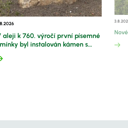
3.8.
202
8.
2026
Nové
 aleji k 760. výročí první písemné
mínky byl instalován kámen s
pomínkovou deskou