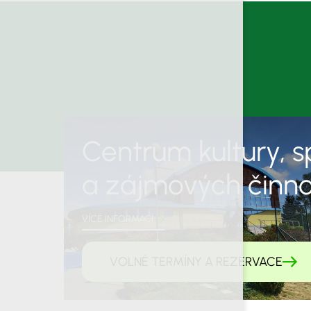
Centrum kultury, s
a zájmových činno
VÍCE INFORMACÍ
VOLNÉ TERMÍNY A REZERVACE