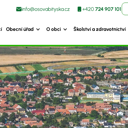
info@osovabityska.cz
+420
724 907 101
í
Obecní úřad
O obci
Školství a zdravotnictví
ýška