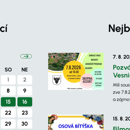
cí
Nejb
7. 8. 2
Pozvá
SO
NE
Vesni
1
2
Milí sou
8
9
zve 7.8.
a zájmov
15
16
22
23
15. 8. 
29
30
Filmo