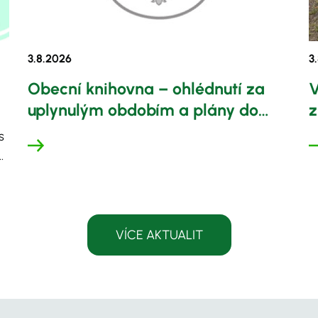
3.8.
2026
3.
Obecní knihovna – ohlédnutí za
V
uplynulým obdobím a plány do
z
budoucna
u
s
VÍCE AKTUALIT