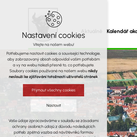
Aktuálně
Kalendář akc
Nastavení cookies
Vítejte na našem webu!
Obec Osová Bít
Potřebujeme nastavit cookies a související technologie,
aby zobrazovaný obsah odpovídal vašim potřebám
a vy na webu nalezli přesně to, co potřebujete.
a místní část Osová
Soubory cookies používané na našem webu
nikdy
neslouží ke zjišťování totožnosti uživatelů stránek
.
Přijmout všechny cookies
Nastavit
Vaše údaje zpracováváme v souladu se zásadami
Technická cookies
ochrany osobních údajů z důvodu následujících
nutná pro provozování webu
potřeb: zpětná vazba od návštěvníků formou