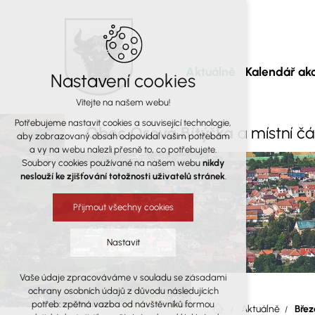
Aktuálně
Kalendář akc
Nastavení cookies
Vítejte na našem webu!
Potřebujeme nastavit cookies a související technologie,
Obec Osová Bítýška
a místní č
aby zobrazovaný obsah odpovídal vašim potřebám
a vy na webu nalezli přesně to, co potřebujete.
Soubory cookies používané na našem webu
nikdy
neslouží ke zjišťování totožnosti uživatelů stránek
.
Přijmout všechny cookies
Nastavit
Vaše údaje zpracováváme v souladu se zásadami
Technická cookies
ochrany osobních údajů z důvodu následujících
nutná pro provozování webu
potřeb: zpětná vazba od návštěvníků formou
Aktuálně
Břez