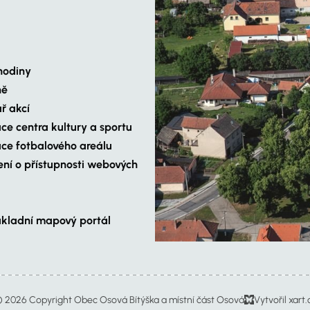
hodiny
ně
ř akcí
ce centra kultury a sportu
ce fotbalového areálu
ení o přístupnosti webových
ákladní mapový portál
 2026 Copyright Obec Osová Bítýška a místní část Osová
Vytvořil xart.