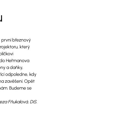
u
 první březnový
ojektoru, který
líčkovi
et do Heřmanova
leny a daňky,
řící odpoledne, kdy
na zavěšení. Opět
 k nám. Budeme se
za Fňukalová, DiS.