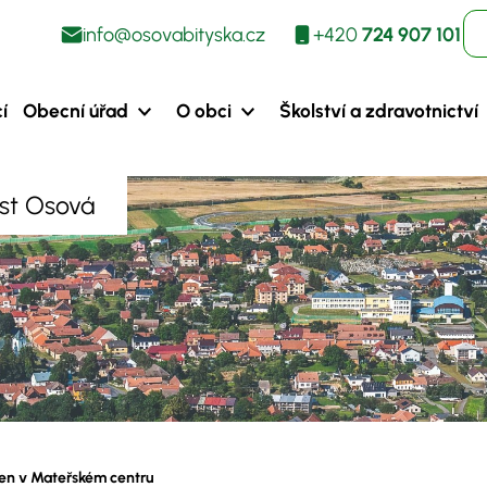
info@osovabityska.cz
+420
724 907 101
í
Obecní úřad
O obci
Školství a zdravotnictví
ást Osová
en v Mateřském centru