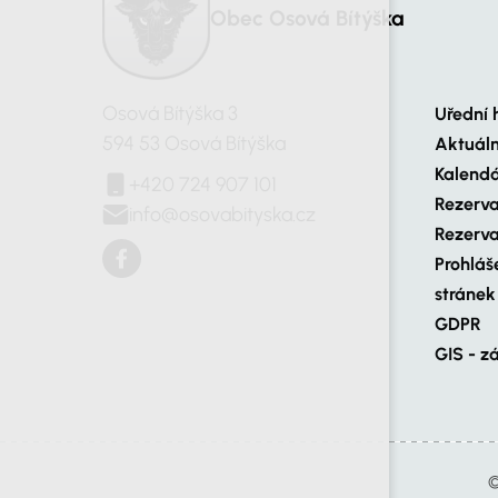
Obec Osová Bítýška
Osová Bítýška 3
Uřední 
594 53 Osová Bítýška
Aktuál
Kalendá
+420 724 907 101
Rezerva
info@osovabityska.cz
Rezerva
Prohláš
stránek
GDPR
GIS - z
©