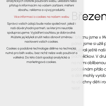
analytických statistik používání webu, ukládání nebo
udržení kontextu stránek (session): případná
přístup k informacím na vašem zařízení, měření
přihlášení, volby jazyka, apod.
obsahu, reklama a vývoj produktů.
Březen
Volitelná cookies
Více informací o cookies na našem webu
analytická pro anonymizované
vyhodnocení návštěvnosti
Správci vašich údajů bude naše společnost, jakož i
naši důvěryhodní partneři, se kterými neustále
marketingová cookies (Google)
spolupracujeme. Vyjádření souhlasu je dobrovolné.
Více informací o cookies na našem webu
V březnu jsme v M
Můžete jej kdykoli zrušit nebo obnovit změnou
nastavení vašich cookies.
pátek jsme si užil
Cookies a podobné technologie dělíme na technická:
používali ještě na
Přijmout všechny cookies
nutná pro běh webu, bez nichž nelze web používat a
pacholíčkovi. V dr
volitelná. Do této části spadají analytická a
Odmítnout vše
na námi oblíbenou f
marketingová cookies.
počasí nám přálo a 
si děti mohly vyro
to všechny děti i 
těšit!