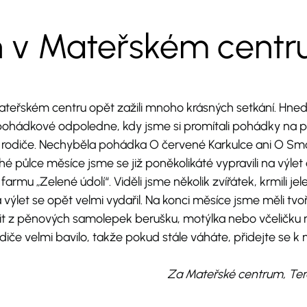
 v Mateřském centr
ateřském centru opět zažili mnoho krásných setkání. Hned
i pohádkové odpoledne, kdy jsme si promítali pohádky na pr
ši rodiče. Nechyběla pohádka O červené Karkulce ani O Smo
uhé půlce měsíce jsme se již poněkolikáté vypravili na výl
armu „Zelené údolí“. Viděli jsme několik zvířátek, krmili je
výlet se opět velmi vydařil. Na konci měsíce jsme měli tvo
bit z pěnových samolepek berušku, motýlka nebo včeličku 
rodiče velmi bavilo, takže pokud stále váháte, přidejte se
Za Mateřské centrum, Tere