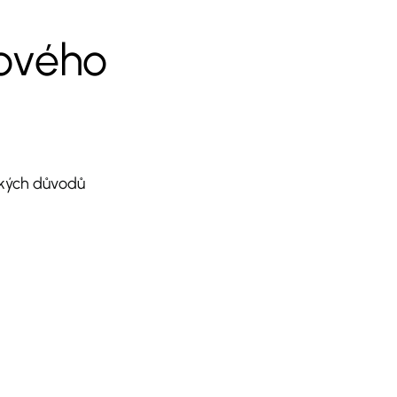
lového
ckých důvodů