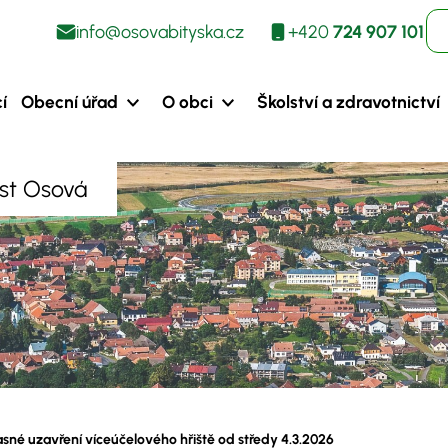
info@osovabityska.cz
+420
724 907 101
í
Obecní úřad
O obci
Školství a zdravotnictví
ást Osová
sné uzavření víceúčelového hřiště od středy 4.3.2026