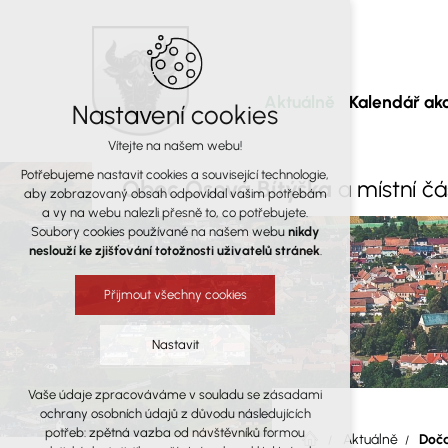
Aktuálně
Kalendář akc
Nastavení cookies
Vítejte na našem webu!
Potřebujeme nastavit cookies a související technologie,
Obec Osová Bítýška
a místní č
aby zobrazovaný obsah odpovídal vašim potřebám
a vy na webu nalezli přesně to, co potřebujete.
Soubory cookies používané na našem webu
nikdy
neslouží ke zjišťování totožnosti uživatelů stránek
.
Přijmout všechny cookies
Nastavit
Vaše údaje zpracováváme v souladu se zásadami
Technická cookies
ochrany osobních údajů z důvodu následujících
nutná pro provozování webu
potřeb: zpětná vazba od návštěvníků formou
Aktuálně
Doča