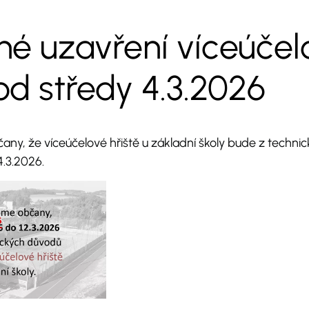
é uzavření víceúče
 od středy 4.3.2026
ny, že víceúčelové hřiště u základní školy bude z techni
4.3.2026.