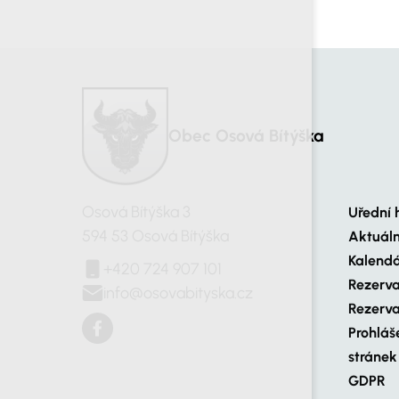
Obec Osová Bítýška
Osová Bítýška 3
Uřední 
594 53 Osová Bítýška
Aktuál
Kalendá
+420 724 907 101
Rezerva
info@osovabityska.cz
Rezerva
Prohláš
stránek
GDPR