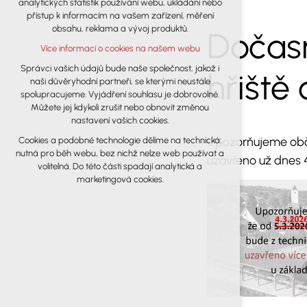
analytických statistik používání webu, ukládání nebo
udržení kontextu stránek (session): případná
přístup k informacím na vašem zařízení, měření
přihlášení, volby jazyka, apod.
obsahu, reklama a vývoj produktů.
Dočasn
Volitelná cookies
Více informací o cookies na našem webu
analytická pro anonymizované
vyhodnocení návštěvnosti
Správci vašich údajů bude naše společnost, jakož i
hřiště
naši důvěryhodní partneři, se kterými neustále
marketingová cookies (Google)
spolupracujeme. Vyjádření souhlasu je dobrovolné.
Více informací o cookies na našem webu
Můžete jej kdykoli zrušit nebo obnovit změnou
nastavení vašich cookies.
Upozorňujeme obča
Cookies a podobné technologie dělíme na technická:
Přijmout všechny cookies
nutná pro běh webu, bez nichž nelze web používat a
uzavřeno už dnes 
volitelná. Do této části spadají analytická a
Odmítnout vše
marketingová cookies.