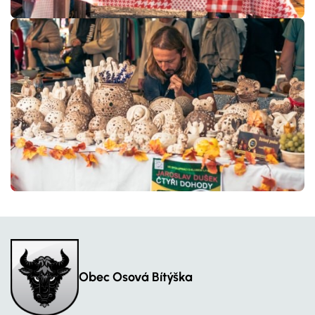
Obec Osová Bítýška