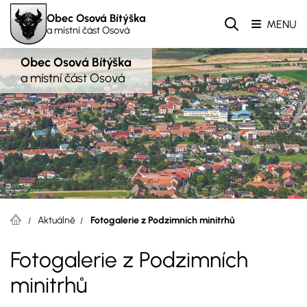
Obec Osová Bítýška
MENU
a místní část Osová
Obec Osová Bítýška
a místní část Osová
Aktuálně
Fotogalerie z Podzimních minitrhů
Fotogalerie z Podzimních
minitrhů