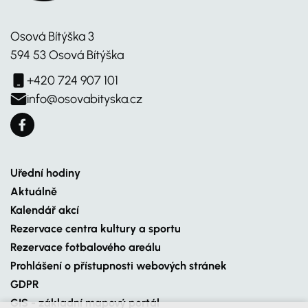
Osová Bítýška 3
594 53 Osová Bítýška
+420 724 907 101
info@osovabityska.cz
Uřední hodiny
Aktuálně
Kalendář akcí
Rezervace centra kultury a sportu
Rezervace fotbalového areálu
Prohlášení o přístupnosti webových stránek
GDPR
GIS - základní mapový portál