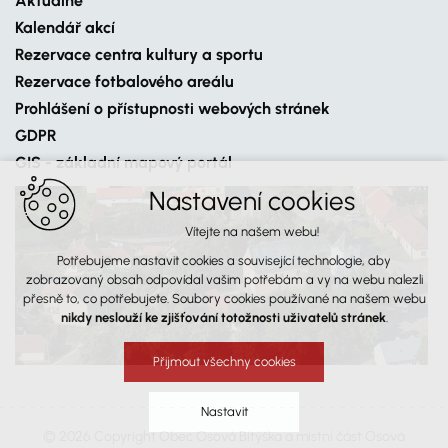
Aktuálně
Kalendář akcí
Rezervace centra kultury a sportu
Rezervace fotbalového areálu
Prohlášení o přístupnosti webových stránek
GDPR
GIS - základní mapový portál
Nastavení cookies
Vítejte na našem webu!
Potřebujeme nastavit cookies a související technologie, aby
zobrazovaný obsah odpovídal vašim potřebám a vy na webu nalezli
přesně to, co potřebujete. Soubory cookies používané na našem webu
nikdy neslouží ke zjišťování totožnosti uživatelů stránek
.
Přijmout všechny cookies
Nastavit
© 2026 Copyright Obec Osová Bítýška a místní část Osová