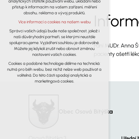
analytických statistik používání webu, ukládání nebo
udržení kontextu stránek (session): případná
přístup k informacím na vašem zařízení, měření
přihlášení, volby jazyka, apod.
obsahu, reklama a vývoj produktů.
Infor
Volitelná cookies
Více informací o cookies na našem webu
analytická pro anonymizované
vyhodnocení návštěvnosti
Správci vašich údajů bude naše společnost, jakož i
naši důvěryhodní partneři, se kterými neustále
marketingová cookies (Google)
spolupracujeme. Vyjádření souhlasu je dobrovolné.
Paní MUDr. Anna Šv
Více informací o cookies na našem webu
Můžete jej kdykoli zrušit nebo obnovit změnou
pacienty ošetří lék
nastavení vašich cookies.
Cookies a podobné technologie dělíme na technická:
Přijmout všechny cookies
nutná pro běh webu, bez nichž nelze web používat a
volitelná. Do této části spadají analytická a
Odmítnout vše
marketingová cookies.
Obec Osová Bítýška
Osová Bítýška 3
Uřední 