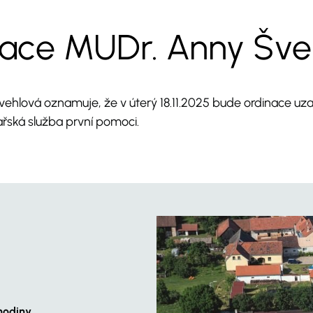
mace MUDr. Anny Šve
ehlová oznamuje, že v úterý 18.11.2025 bude ordinace uza
ařská služba první pomoci.
hodiny