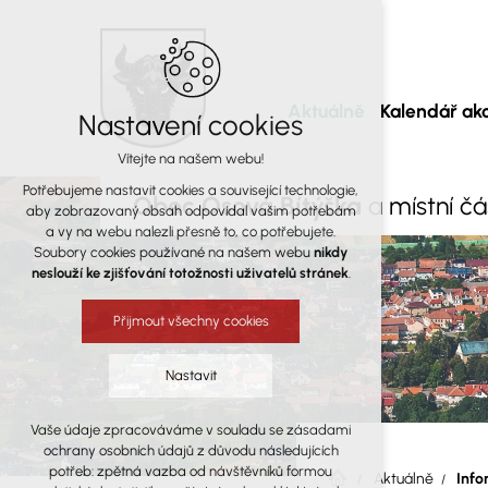
Aktuálně
Kalendář akc
Nastavení cookies
Vítejte na našem webu!
Potřebujeme nastavit cookies a související technologie,
Obec Osová Bítýška
a místní č
aby zobrazovaný obsah odpovídal vašim potřebám
a vy na webu nalezli přesně to, co potřebujete.
Soubory cookies používané na našem webu
nikdy
neslouží ke zjišťování totožnosti uživatelů stránek
.
Přijmout všechny cookies
Nastavit
Vaše údaje zpracováváme v souladu se zásadami
Technická cookies
ochrany osobních údajů z důvodu následujících
nutná pro provozování webu
potřeb: zpětná vazba od návštěvníků formou
Aktuálně
Info