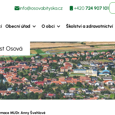
info@osovabityska.cz
+420
724 907 101
í
Obecní úřad
O obci
Školství a zdravotnictví
ást Osová
rmace MUDr. Anny Švehlové