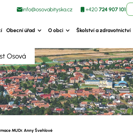
info@osovabityska.cz
+420
724 907 101
í
Obecní úřad
O obci
Školství a zdravotnictví
ást Osová
rmace MUDr. Anny Švehlové