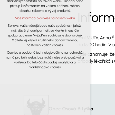
analytických statistik používání webu, ukládání nebo
udržení kontextu stránek (session): případná
přístup k informacím na vašem zařízení, měření
přihlášení, volby jazyka, apod.
obsahu, reklama a vývoj produktů.
Infor
Volitelná cookies
Více informací o cookies na našem webu
analytická pro anonymizované
vyhodnocení návštěvnosti
Správci vašich údajů bude naše společnost, jakož i
naši důvěryhodní partneři, se kterými neustále
marketingová cookies (Google)
spolupracujeme. Vyjádření souhlasu je dobrovolné.
Paní MUDr. Anna Šv
Více informací o cookies na našem webu
Můžete jej kdykoli zrušit nebo obnovit změnou
do 15:00 hodin. V
nastavení vašich cookies.
Cookies a podobné technologie dělíme na technická:
Dále oznamuje, že 
Přijmout všechny cookies
nutná pro běh webu, bez nichž nelze web používat a
případy lékařská s
volitelná. Do této části spadají analytická a
Odmítnout vše
marketingová cookies.
Obec Osová Bítýška