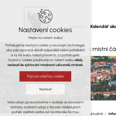
Aktuálně
Kalendář akc
Nastavení cookies
Vítejte na našem webu!
Potřebujeme nastavit cookies a související technologie,
Obec Osová Bítýška
a místní č
aby zobrazovaný obsah odpovídal vašim potřebám
a vy na webu nalezli přesně to, co potřebujete.
Soubory cookies používané na našem webu
nikdy
neslouží ke zjišťování totožnosti uživatelů stránek
.
Přijmout všechny cookies
Nastavit
Vaše údaje zpracováváme v souladu se zásadami
Technická cookies
ochrany osobních údajů z důvodu následujících
nutná pro provozování webu
potřeb: zpětná vazba od návštěvníků formou
Aktuálně
Info