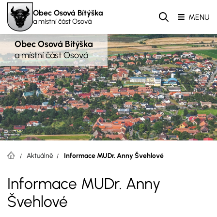
Obec Osová Bítýška
MENU
a místní část Osová
Obec Osová Bítýška
a místní část Osová
Aktuálně
Informace MUDr. Anny Švehlové
Informace MUDr. Anny
Švehlové