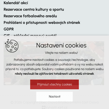
Kalendář akcí
Rezervace centra kultury a sportu
Rezervace fotbalového areálu
Prohlášení o přístupnosti webových stránek
GDPR
GIS - základní mapový portál
Nastavení cookies
Vítejte na našem webu!
Potřebujeme nastavit cookies a související technologie, aby
zobrazovaný obsah odpovídal vašim potřebám a vy na webu nalezli
přesně to, co potřebujete. Soubory cookies používané na našem webu
nikdy neslouží ke zjišťování totožnosti uživatelů stránek
.
Přijmout všechny cookies
Nastavit
© 2026 Copyright Obec Osová Bítýška a místní část Osová
Vytvořil xart.cz