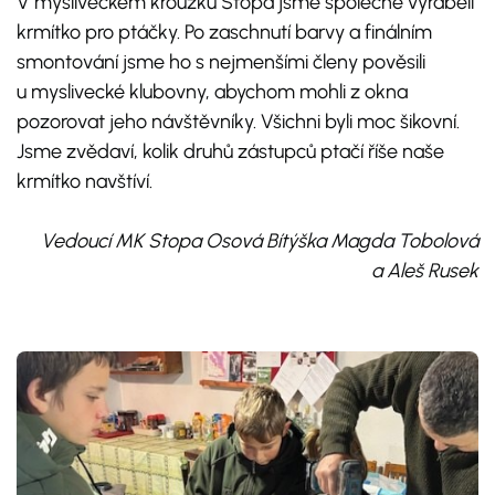
V mysliveckém kroužku Stopa jsme společně vyráběli
krmítko pro ptáčky. Po zaschnutí barvy a finálním
smontování jsme ho s nejmenšími členy pověsili
u myslivecké klubovny, abychom mohli z okna
pozorovat jeho návštěvníky. Všichni byli moc šikovní.
Jsme zvědaví, kolik druhů zástupců ptačí říše naše
krmítko navštíví.
Vedoucí MK Stopa Osová Bítýška Magda Tobolová
a Aleš Rusek