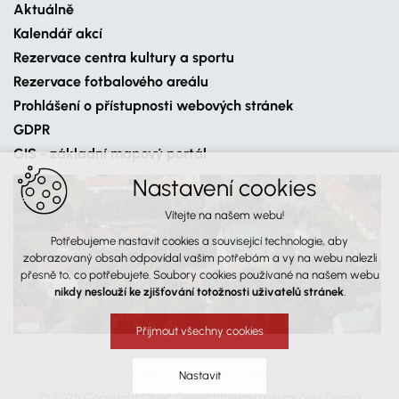
Aktuálně
Kalendář akcí
Rezervace centra kultury a sportu
Rezervace fotbalového areálu
Prohlášení o přístupnosti webových stránek
GDPR
GIS - základní mapový portál
Nastavení cookies
Vítejte na našem webu!
Potřebujeme nastavit cookies a související technologie, aby
zobrazovaný obsah odpovídal vašim potřebám a vy na webu nalezli
přesně to, co potřebujete. Soubory cookies používané na našem webu
nikdy neslouží ke zjišťování totožnosti uživatelů stránek
.
Přijmout všechny cookies
Nastavit
© 2026 Copyright Obec Osová Bítýška a místní část Osová