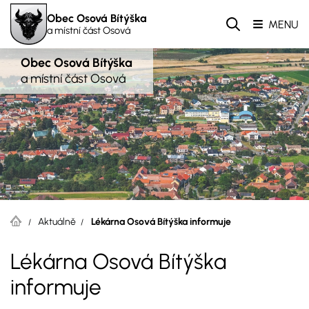
Obec Osová Bítýška
MENU
a místní část Osová
Obec Osová Bítýška
a místní část Osová
Aktuálně
Lékárna Osová Bítýška informuje
Lékárna Osová Bítýška
informuje