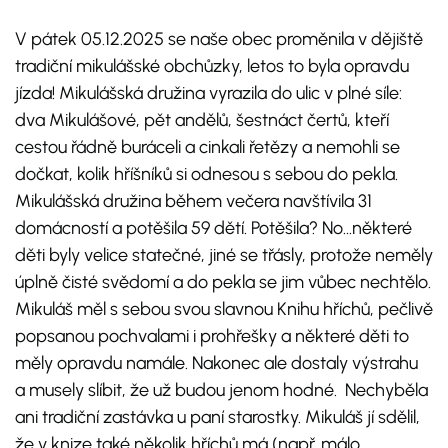
V pátek 05.12.2025 se naše obec proměnila v dějiště
tradiční mikulášské obchůzky, letos to byla opravdu
jízda! Mikulášská družina vyrazila do ulic v plné síle:
dva Mikulášové, pět andělů, šestnáct čertů, kteří
cestou řádně buráceli a cinkali řetězy a nemohli se
dočkat, kolik hříšníků si odnesou s sebou do pekla.
Mikulášská družina během večera navštívila 31
domácností a potěšila 59 dětí. Potěšila? No…některé
děti byly velice statečné, jiné se třásly, protože neměly
úplně čisté svědomí a do pekla se jim vůbec nechtělo.
Mikuláš měl s sebou svou slavnou Knihu hříchů, pečlivě
popsanou pochvalami i prohřešky a některé děti to
měly opravdu namále. Nakonec ale dostaly výstrahu
a musely slíbit, že už budou jenom hodné. Nechyběla
ani tradiční zastávka u paní starostky. Mikuláš jí sdělil,
že v knize také několik hříchů má (např. málo