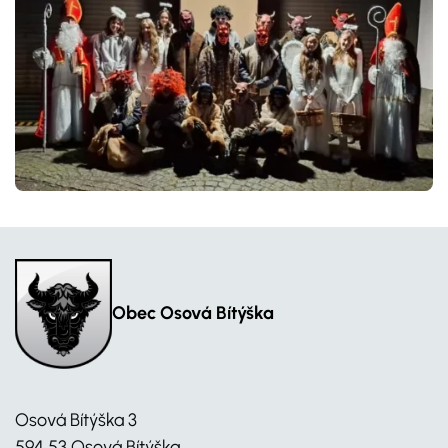
Obec Osová Bítýška
Osová Bítýška 3
594 53 Osová Bítýška