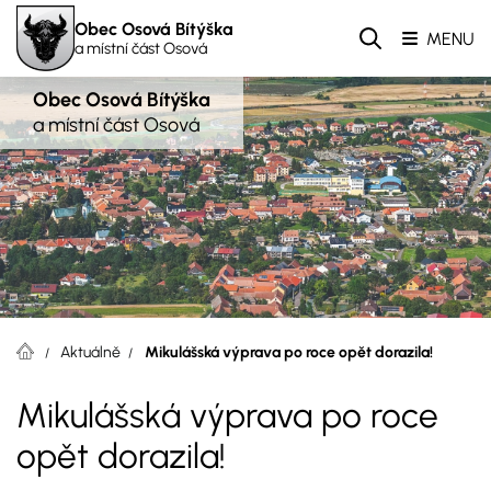
Obec Osová Bítýška
MENU
a místní část Osová
Obec Osová Bítýška
a místní část Osová
Aktuálně
Mikulášská výprava po roce opět dorazila!
Mikulášská výprava po roce
opět dorazila!