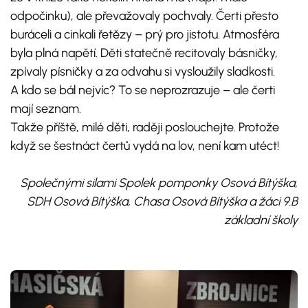
odpočinku), ale převažovaly pochvaly. Čerti přesto
buráceli a cinkali řetězy – prý pro jistotu. Atmosféra
byla plná napětí. Děti statečně recitovaly básničky,
zpívaly písničky a za odvahu si vysloužily sladkosti.
A kdo se bál nejvíc? To se neprozrazuje – ale čerti
mají seznam.
Takže příště, milé děti, raději poslouchejte. Protože
když se šestnáct čertů vydá na lov, není kam utéct!
Společnými silami Spolek pomponky Osová Bítýška,
SDH Osová Bítýška, Chasa Osová Bítýška a žáci 9.B
základní školy