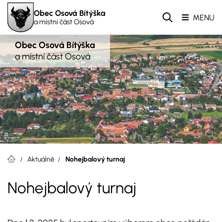
Obec Osová Bítýška
MENU
a místní část Osová
Obec Osová Bítýška
a místní část Osová
Aktuálně
Nohejbalový turnaj
Nohejbalový turnaj