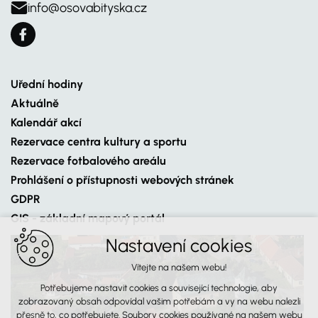
info@osovabityska.cz
Uřední hodiny
Aktuálně
Kalendář akcí
Rezervace centra kultury a sportu
Rezervace fotbalového areálu
Prohlášení o přístupnosti webových stránek
GDPR
GIS - základní mapový portál
Nastavení cookies
Vítejte na našem webu!
Potřebujeme nastavit cookies a související technologie, aby
zobrazovaný obsah odpovídal vašim potřebám a vy na webu nalezli
přesně to, co potřebujete. Soubory cookies používané na našem webu