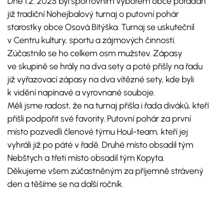
Dne 1.2. 2025 byl sportovním výborem obce pořádán
již tradiční Nohejbalový turnaj o putovní pohár
starostky obce Osová Bítýška. Turnaj se uskutečnil
v Centru kultury, sportu a zájmových činností.
Zúčastnilo se ho celkem osm mužstev. Zápasy
ve skupině se hrály na dva sety a poté přišly na řadu
již vyřazovací zápasy na dva vítězné sety, kde byli
k vidění napínavé a vyrovnané souboje.
Měli jsme radost, že na turnaj přišla i řada diváků, kteří
přišli podpořit své favority. Putovní pohár za první
místo pozvedli členové týmu Houl-team, kteří jej
vyhráli již po páté v řadě. Druhé místo obsadil tým
Nebštych a třetí místo obsadil tým Kopyta.
Děkujeme všem zúčastněným za příjemně strávený
den a těšíme se na další ročník.