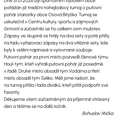
Dne 31.01.2026 byl sportovním výborem obce
pořádán již tradiční nohejbalový turnaj o putovní
pohár starostky obce Osová Bítýška. Turnaj se
uskutečnil v Centru kultury, sportu a zájmových
činností a zúčastnilo se ho celkem osm mužstev.
Zápasy ve skupině se hrály na dva sety a poté přišly
na řadu vyřazovací zápasy na dva vítězné sety, kde
byly k vidění napínavé a vyrovnané souboje.
Putovní pohár za první místo pozvedli členové týmu
Houl-tým, kteří vyhráli putovní pohár již posedmé
v řadě. Druhé místo obsadil tým Vodárna a třetí
místo obsadil tým Seliko. Měli jsme radost, že
na turnaj přišla i řada diváků, kteří přišli podpořit své
favority.
Děkujeme všem zúčastněným za příjemně strávený
den a těšíme se na další ročník.
Bohuslav Mička