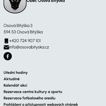
Obec Osová Bítýška
Osová Bítýška 3
594 53 Osová Bítýška
+420 724 907 101
info@osovabityska.cz
Uřední hodiny
Aktuálně
Kalendář akcí
Rezervace centra kultury a sportu
Rezervace fotbalového areálu
Prohlášení o přístupnosti webových stránek