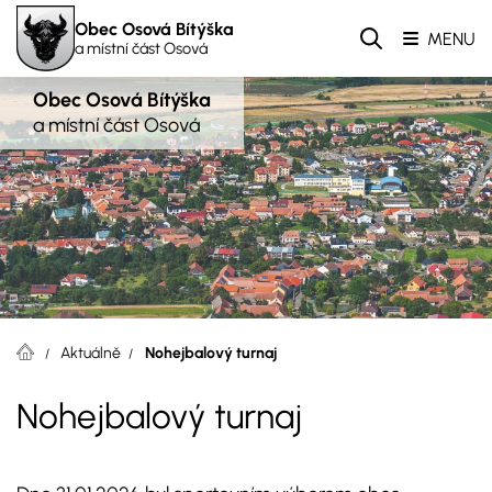
Obec Osová Bítýška
MENU
a místní část Osová
Obec Osová Bítýška
a místní část Osová
Aktuálně
Nohejbalový turnaj
Nohejbalový turnaj