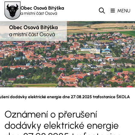
Obec Osová Bítýška
MENU
a místní část Osová
Obec Osová Bítýška
a místní část Osová
šení dodávky elektrické energie dne 27.08.2025 trafostanice ŠKOLA
Oznámení o přerušení
dodávky elektrické energie