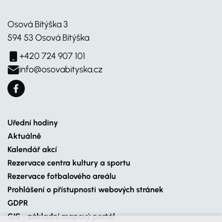
Osová Bítýška 3
594 53 Osová Bítýška
+420 724 907 101
info@osovabityska.cz
Uřední hodiny
Aktuálně
Kalendář akcí
Rezervace centra kultury a sportu
Rezervace fotbalového areálu
Prohlášení o přístupnosti webových stránek
GDPR
GIS - základní mapový portál