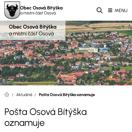
Obec Osová Bítýška
MENU
a místní část Osová
Obec Osová Bítýška
a místní část Osová
Aktuálně
Pošta Osová Bítýška oznamuje
Pošta Osová Bítýška
oznamuje