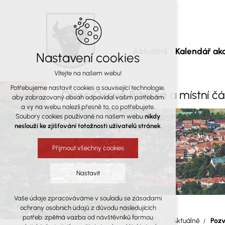
Aktuálně
Kalendář akc
Nastavení cookies
Vítejte na našem webu!
Potřebujeme nastavit cookies a související technologie,
Obec Osová Bítýška
a místní č
aby zobrazovaný obsah odpovídal vašim potřebám
a vy na webu nalezli přesně to, co potřebujete.
Soubory cookies používané na našem webu
nikdy
neslouží ke zjišťování totožnosti uživatelů stránek
.
Přijmout všechny cookies
Nastavit
Vaše údaje zpracováváme v souladu se zásadami
Technická cookies
ochrany osobních údajů z důvodu následujících
nutná pro provozování webu
potřeb: zpětná vazba od návštěvníků formou
Aktuálně
Pozv