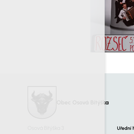
Obec Osová Bítýška
Osová Bítýška 3
Uřední 