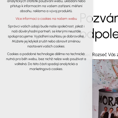
analytických statistik používání webu, ukládání nebo
udržení kontextu stránek (session): případná
přístup k informacím na vašem zařízení, měření
přihlášení, volby jazyka, apod.
obsahu, reklama a vývoj produktů.
Pozvá
Volitelná cookies
Více informací o cookies na našem webu
analytická pro anonymizované
vyhodnocení návštěvnosti
Správci vašich údajů bude naše společnost, jakož i
odpol
naši důvěryhodní partneři, se kterými neustále
marketingová cookies (Google)
spolupracujeme. Vyjádření souhlasu je dobrovolné.
Více informací o cookies na našem webu
Můžete jej kdykoli zrušit nebo obnovit změnou
nastavení vašich cookies.
Obec Rozseč Vás z
Cookies a podobné technologie dělíme na technická:
Přijmout všechny cookies
nutná pro běh webu, bez nichž nelze web používat a
volitelná. Do této části spadají analytická a
Odmítnout vše
marketingová cookies.