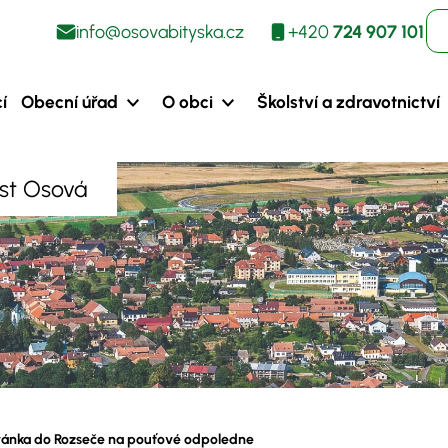
info@osovabityska.cz
+420
724 907 101
í
Obecní úřad
O obci
Školství a zdravotnictví
ást Osová
ánka do Rozseče na pouťové odpoledne