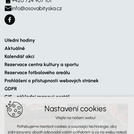
+420 724 907 101
info@osovabityska.cz
Uřední hodiny
Aktuálně
Kalendář akcí
Rezervace centra kultury a sportu
Rezervace fotbalového areálu
Prohlášení o přístupnosti webových stránek
GDPR
GIS - základní mapový portál
Nastavení cookies
Vítejte na našem webu!
Potřebujeme nastavit cookies a související technologie, aby
zobrazovaný obsah odpovídal vašim potřebám a vy na webu nalezli