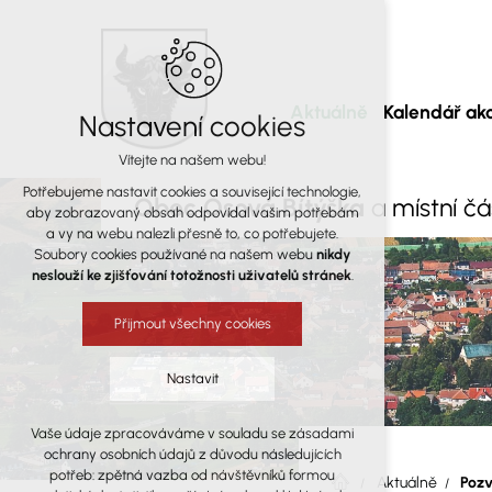
Aktuálně
Kalendář akc
Nastavení cookies
Vítejte na našem webu!
Potřebujeme nastavit cookies a související technologie,
Obec Osová Bítýška
a místní č
aby zobrazovaný obsah odpovídal vašim potřebám
a vy na webu nalezli přesně to, co potřebujete.
Soubory cookies používané na našem webu
nikdy
neslouží ke zjišťování totožnosti uživatelů stránek
.
Přijmout všechny cookies
Nastavit
Vaše údaje zpracováváme v souladu se zásadami
Technická cookies
ochrany osobních údajů z důvodu následujících
nutná pro provozování webu
potřeb: zpětná vazba od návštěvníků formou
Aktuálně
Pozv