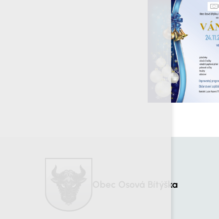
Obec Osová Bítýška