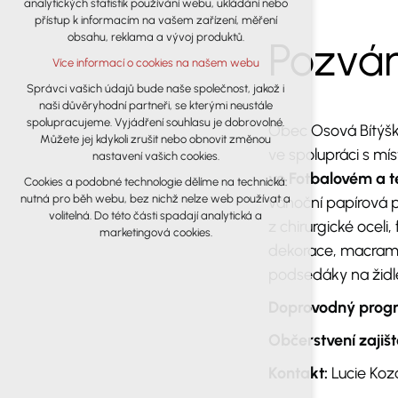
analytických statistik používání webu, ukládání nebo
udržení kontextu stránek (session): případná
přístup k informacím na vašem zařízení, měření
přihlášení, volby jazyka, apod.
obsahu, reklama a vývoj produktů.
Pozván
Volitelná cookies
Více informací o cookies na našem webu
analytická pro anonymizované
vyhodnocení návštěvnosti
Správci vašich údajů bude naše společnost, jakož i
naši důvěryhodní partneři, se kterými neustále
marketingová cookies (Google)
spolupracujeme. Vyjádření souhlasu je dobrovolné.
Obec Osová Bítýšk
Více informací o cookies na našem webu
Můžete jej kdykoli zrušit nebo obnovit změnou
ve spolupráci s mí
nastavení vašich cookies.
ve Fotbalovém a t
Cookies a podobné technologie dělíme na technická:
Přijmout všechny cookies
nutná pro běh webu, bez nichž nelze web používat a
vánoční papírová p
volitelná. Do této části spadají analytická a
z chirurgické ocel
Odmítnout vše
marketingová cookies.
dekorace, macrame,
podsedáky na židle
Doprovodný prog
Občerstvení zajišt
Kontakt:
Lucie Koz