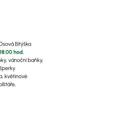
Osová Bítýška
 18:00 hod.
nky, vánoční baňky,
 šperky
a, květinové
lštáře,