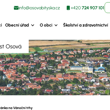
info@osovabityska.cz
+420
724 907 101
í
Obecní úřad
O obci
Školství a zdravotnictví
ást Osová
ánka na Vánoční trhy