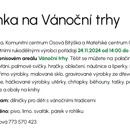
ka na Vánoční trhy
a, Komunitní centrum Osová Bítýška a Mateřské centrum 
stními rukodělnými výrobci pořádají
24.11.2024 od 14:00 do
enisovém areálu
Vánoční trhy
. Těšit se můžete na: palači
řání, palmové svíčky, hračky, oblečení, náušnice a šperky,
i, fimo výrobky, malované sklo, gravírované výrobky ze dřev
 háčkované výrobky, utěrky, chňapky, běhouny, tašky, po
 a obaly na knihy.
ram:
dílničky pro děti s vánočními tradicemi
ěno:
pivo, limo, svařák, párek v rohlíku
ová 773 570 423