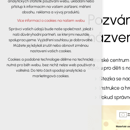
analytických statistik používání webu, ukládání nebo
udržení kontextu stránek (session): případná
přístup k informacím na vašem zařízení, měření
přihlášení, volby jazyka, apod.
obsahu, reklama a vývoj produktů.
Pozván
Volitelná cookies
Více informací o cookies na našem webu
analytická pro anonymizované
vyhodnocení návštěvnosti
Správci vašich údajů bude naše společnost, jakož i
názvem
naši důvěryhodní partneři, se kterými neustále
marketingová cookies (Google)
spolupracujeme. Vyjádření souhlasu je dobrovolné.
Více informací o cookies na našem webu
Můžete jej kdykoli zrušit nebo obnovit změnou
nastavení vašich cookies.
Mateřské centrum O
Cookies a podobné technologie dělíme na technická:
Přijmout všechny cookies
nutná pro běh webu, bez nichž nelze web používat a
stezku pro děti s 
volitelná. Do této části spadají analytická a
Odmítnout vše
marketingová cookies.
Stezka se nac
Instrukce a h
Pokud správně