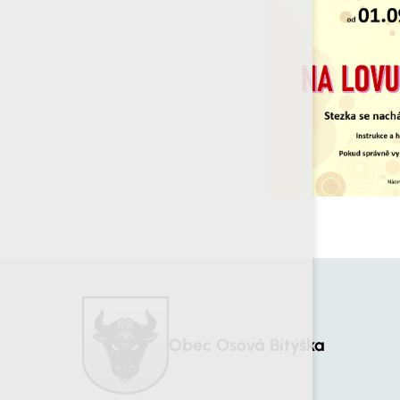
Obec Osová Bítýška