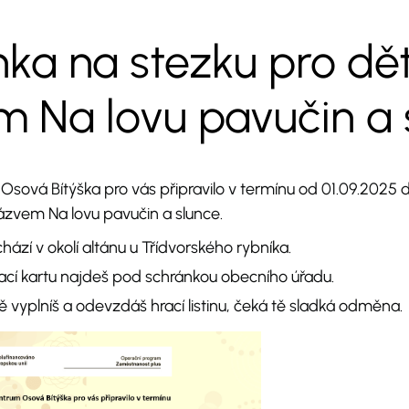
ka na stezku pro dět
 Na lovu pavučin a 
sová Bítýška pro vás připravilo v termínu od 01.09.2025 
názvem Na lovu pavučin a slunce.
hází v okolí altánu u Třídvorského rybníka.
rací kartu najdeš pod schránkou obecního úřadu.
 vyplníš a odevzdáš hrací listinu, čeká tě sladká odměna.