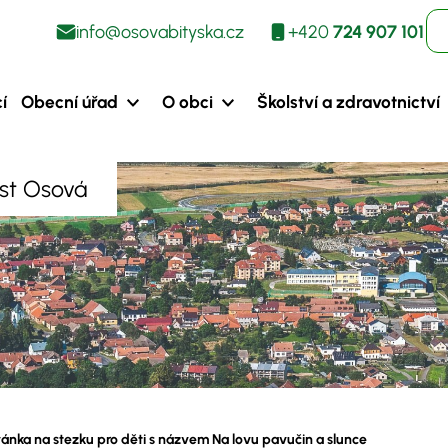
info@osovabityska.cz
+420
724 907 101
í
Obecní úřad
O obci
Školství a zdravotnictví
ást Osová
ánka na stezku pro děti s názvem Na lovu pavučin a slunce