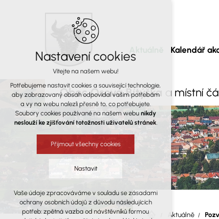
Aktuálně
Kalendář akc
Nastavení cookies
Vítejte na našem webu!
Potřebujeme nastavit cookies a související technologie,
Obec Osová Bítýška
a místní č
aby zobrazovaný obsah odpovídal vašim potřebám
a vy na webu nalezli přesně to, co potřebujete.
Soubory cookies používané na našem webu
nikdy
neslouží ke zjišťování totožnosti uživatelů stránek
.
Přijmout všechny cookies
Nastavit
Vaše údaje zpracováváme v souladu se zásadami
Technická cookies
ochrany osobních údajů z důvodu následujících
nutná pro provozování webu
potřeb: zpětná vazba od návštěvníků formou
Aktuálně
Pozv