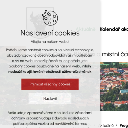
Aktuálně
Kalendář akc
Nastavení cookies
Vítejte na našem webu!
Potřebujeme nastavit cookies a související technologie,
Obec Osová Bítýška
a místní č
aby zobrazovaný obsah odpovídal vašim potřebám
a vy na webu nalezli přesně to, co potřebujete.
Soubory cookies používané na našem webu
nikdy
neslouží ke zjišťování totožnosti uživatelů stránek
.
Přijmout všechny cookies
Nastavit
Vaše údaje zpracováváme v souladu se zásadami
Technická cookies
ochrany osobních údajů z důvodu následujících
nutná pro provozování webu
potřeb: zpětná vazba od návštěvníků formou
Aktuálně
Prog