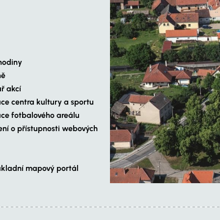
hodiny
ně
ř akcí
ce centra kultury a sportu
ce fotbalového areálu
ení o přístupnosti webových
ákladní mapový portál