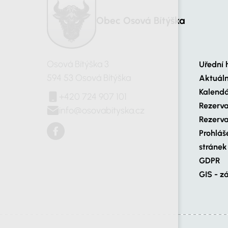
Obec Osová Bítýška
Osová Bítýška 3
Uřední 
594 53 Osová Bítýška
Aktuál
Kalendá
+420 724 907 101
Rezerva
info@osovabityska.cz
Rezerva
Prohláš
stránek
GDPR
GIS - z