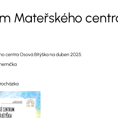
m Mateřského centr
o centra Osová Bítýška na duben 2025:
hernička
procházka