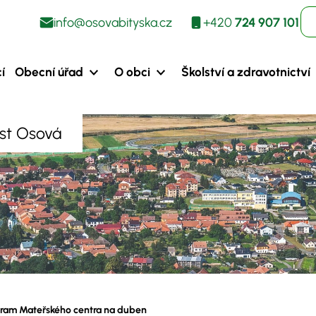
info@osovabityska.cz
+420
724 907 101
í
Obecní úřad
O obci
Školství a zdravotnictví
ást Osová
ram Mateřského centra na duben