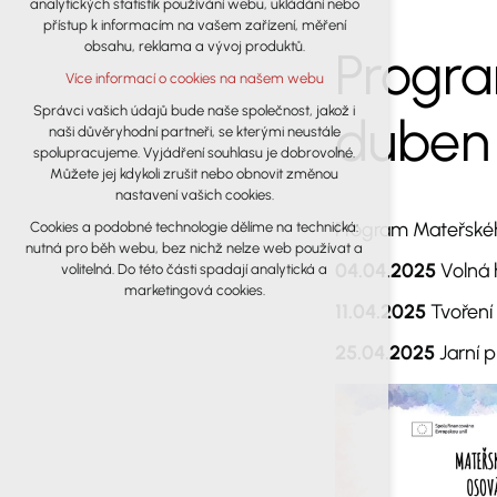
analytických statistik používání webu, ukládání nebo
udržení kontextu stránek (session): případná
přístup k informacím na vašem zařízení, měření
přihlášení, volby jazyka, apod.
obsahu, reklama a vývoj produktů.
Progra
Volitelná cookies
Více informací o cookies na našem webu
analytická pro anonymizované
vyhodnocení návštěvnosti
Správci vašich údajů bude naše společnost, jakož i
duben
naši důvěryhodní partneři, se kterými neustále
marketingová cookies (Google)
spolupracujeme. Vyjádření souhlasu je dobrovolné.
Více informací o cookies na našem webu
Můžete jej kdykoli zrušit nebo obnovit změnou
nastavení vašich cookies.
Program Mateřskéh
Cookies a podobné technologie dělíme na technická:
Přijmout všechny cookies
nutná pro běh webu, bez nichž nelze web používat a
04.04.2025
Volná 
volitelná. Do této části spadají analytická a
Odmítnout vše
marketingová cookies.
11.04.2025
Tvoření
25.04.2025
Jarní 