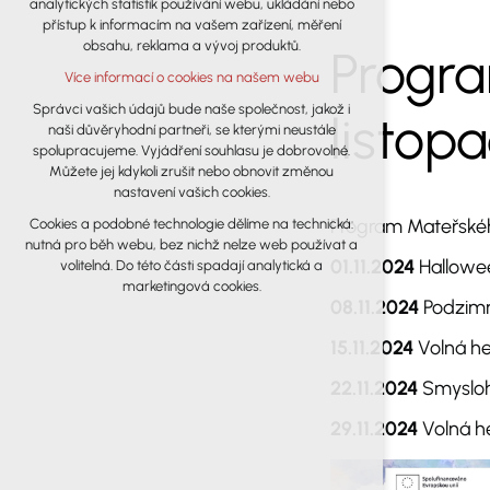
analytických statistik používání webu, ukládání nebo
udržení kontextu stránek (session): případná
přístup k informacím na vašem zařízení, měření
přihlášení, volby jazyka, apod.
obsahu, reklama a vývoj produktů.
Progr
Volitelná cookies
Více informací o cookies na našem webu
analytická pro anonymizované
vyhodnocení návštěvnosti
Správci vašich údajů bude naše společnost, jakož i
listop
naši důvěryhodní partneři, se kterými neustále
marketingová cookies (Google)
spolupracujeme. Vyjádření souhlasu je dobrovolné.
Více informací o cookies na našem webu
Můžete jej kdykoli zrušit nebo obnovit změnou
nastavení vašich cookies.
Program Mateřskéh
Cookies a podobné technologie dělíme na technická:
Přijmout všechny cookies
nutná pro běh webu, bez nichž nelze web používat a
01.11.2024
Hallowe
volitelná. Do této části spadají analytická a
Odmítnout vše
marketingová cookies.
08.11.2024
Podzimn
15.11.2024
Volná he
22.11.2024
Smysloh
29.11.2024
Volná h