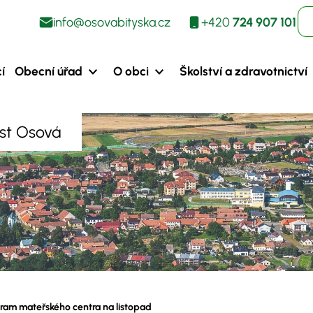
info@osovabityska.cz
+420
724 907 101
í
Obecní úřad
O obci
Školství a zdravotnictví
ást Osová
ram mateřského centra na listopad