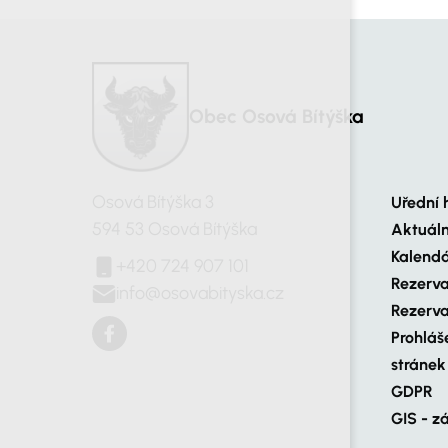
Obec Osová Bítýška
Osová Bítýška 3
Uřední 
594 53 Osová Bítýška
Aktuál
Kalendá
+420 724 907 101
Rezerva
info@osovabityska.cz
Rezerva
Prohláš
stránek
GDPR
GIS - z