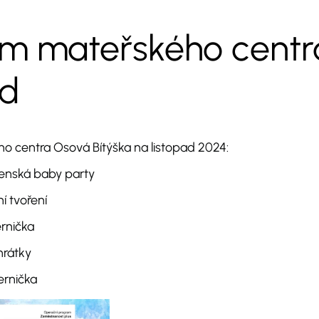
am mateřského centr
ad
o centra Osová Bítýška na listopad 2024:
enská baby party
í tvoření
rnička
rátky
ernička