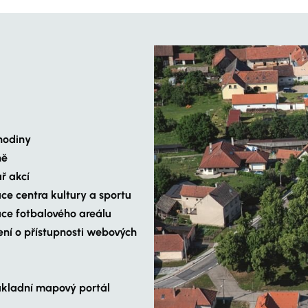
hodiny
ně
ř akcí
ce centra kultury a sportu
ce fotbalového areálu
ení o přístupnosti webových
ákladní mapový portál