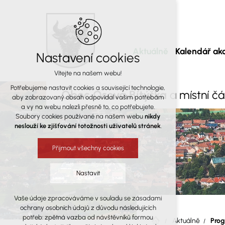
Aktuálně
Kalendář akc
Nastavení cookies
Vítejte na našem webu!
Potřebujeme nastavit cookies a související technologie,
Obec Osová Bítýška
a místní č
aby zobrazovaný obsah odpovídal vašim potřebám
a vy na webu nalezli přesně to, co potřebujete.
Soubory cookies používané na našem webu
nikdy
neslouží ke zjišťování totožnosti uživatelů stránek
.
Přijmout všechny cookies
Nastavit
Vaše údaje zpracováváme v souladu se zásadami
Technická cookies
ochrany osobních údajů z důvodu následujících
nutná pro provozování webu
potřeb: zpětná vazba od návštěvníků formou
Aktuálně
Prog