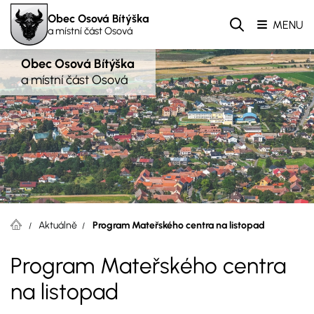
Obec Osová Bítýška
MENU
a místní část Osová
Obec Osová Bítýška
a místní část Osová
Aktuálně
Program Mateřského centra na listopad
Program Mateřského centra
na listopad