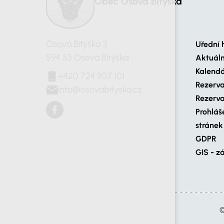
Obec Osová Bítýška
Osová Bítýška 3
Uřední 
594 53 Osová Bítýška
Aktuál
Kalendá
+420 724 907 101
Rezerva
info@osovabityska.cz
Rezerva
Prohláš
stránek
GDPR
GIS - z
©