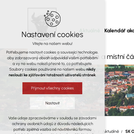
Aktuálně
Kalendář akc
Nastavení cookies
Vítejte na našem webu!
Potřebujeme nastavit cookies a související technologie,
Obec Osová Bítýška
a místní č
aby zobrazovaný obsah odpovídal vašim potřebám
a vy na webu nalezli přesně to, co potřebujete.
Soubory cookies používané na našem webu
nikdy
neslouží ke zjišťování totožnosti uživatelů stránek
.
Přijmout všechny cookies
Nastavit
Vaše údaje zpracováváme v souladu se zásadami
Technická cookies
ochrany osobních údajů z důvodu následujících
nutná pro provozování webu
potřeb: zpětná vazba od návštěvníků formou
Aktuálně
SK O