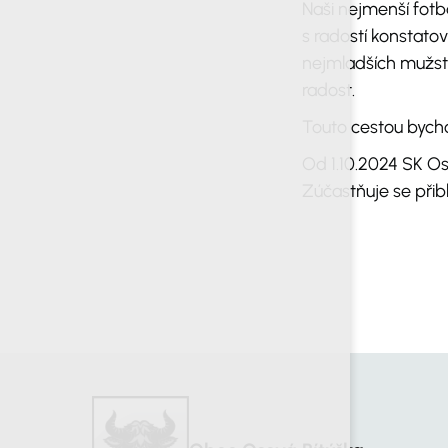
Naši nejmenší fotb
s radostí konstato
nejmladších mužstev
radost.
Touto cestou bych
Od 1.10.2024 SK Os
Zúčastňuje se přibl