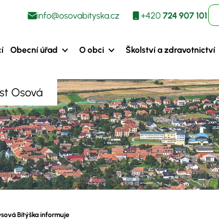
info@osovabityska.cz
+420
724 907 101
í
Obecní úřad
O obci
Školství a zdravotnictví
ást Osová
sová Bítýška informuje