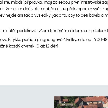
alisté, mladší přípravka, mají za sebou první mistrovské z
vat, že se jim daří velice dobře a jsou překvapením své sku
 nejde ani tak o výsledky, jak o to, aby to děti bavilo a m
om chtěli poděkovat všem trenérům a lidem, co se kolem f
ová Bítýška pořádá pingpongové čtvrtky, a to od 16:00-18
ižně každý čtvrtek 10 až 12 dětí.