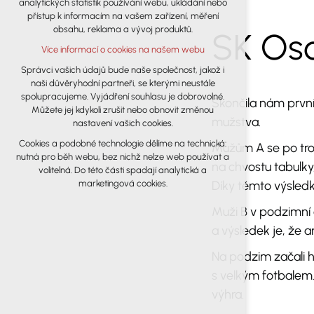
analytických statistik používání webu, ukládání nebo
udržení kontextu stránek (session): případná
přístup k informacím na vašem zařízení, měření
přihlášení, volby jazyka, apod.
obsahu, reklama a vývoj produktů.
SK Oso
Volitelná cookies
Více informací o cookies na našem webu
analytická pro anonymizované
vyhodnocení návštěvnosti
Správci vašich údajů bude naše společnost, jakož i
naši důvěryhodní partneři, se kterými neustále
marketingová cookies (Google)
spolupracujeme. Vyjádření souhlasu je dobrovolné.
Skončila nám první 
Více informací o cookies na našem webu
Můžete jej kdykoli zrušit nebo obnovit změnou
mužstva.
nastavení vašich cookies.
Cookies a podobné technologie dělíme na technická:
Mužům A se po tro
Přijmout všechny cookies
nutná pro běh webu, bez nichž nelze web používat a
na chvostu tabulky
volitelná. Do této části spadají analytická a
Odmítnout vše
Díky těmto výsledk
marketingová cookies.
Muži B v podzimní 
a výsledek je, že a
Na podzim začali h
s velkým fotbalem. 
výhra.