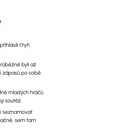
e
hlásili čtyři
růběžně byli až
 5 zápasů po sobě.
hodně mladých hráčů
ji soutěž.
rve seznamovat
oblačně, sem tam