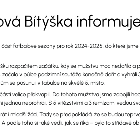
vá Bítýška informuj
část fotbalové sezony pro rok 2024-2025, do které jsme při
šku rozpačitém začátku, kdy se mužstvu moc nedařilo a p
, začalo v půlce podzimní soutěže konečně dařit a vyhráli
ům se posunuli v tabulce na skvělé 5. místo.
části velice překvapili. Do tohoto mužstva jsme zapojili 
ni jednou neprohráli. S 5 vítězstvími a 3 remízami vedou svo
rát i mladší žáci. Tady se předpokládá, že se budou tep
A podle toho si také vedli, jak se říká – bylo to střídavě 