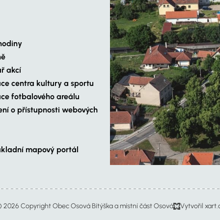
hodiny
ně
ř akcí
ce centra kultury a sportu
ce fotbalového areálu
ení o přístupnosti webových
ákladní mapový portál
 2026 Copyright Obec Osová Bítýška a místní část Osová
Vytvořil xart.