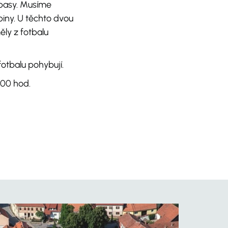
ápasy. Musíme
piny. U těchto dvou
ěly z fotbalu
otbalu pohybují.
:00 hod.