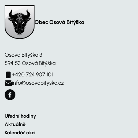
Obec Osová Bítýška
Osová Bítýška 3
594 53 Osová Bítýška
+420 724 907 101
info@osovabityska.cz
Uřední hodiny
Aktuálně
Kalendář akcí