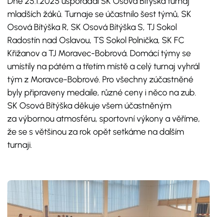
Dne 25.1.2025 uspořádal SK Osová Bítýška turnaj
mladších žáků. Turnaje se účastnilo šest týmů, SK
Osová Bítýška R, SK Osová Bítýška S, TJ Sokol
Radostín nad Oslavou, TS Sokol Polnička, SK FC
Křižanov a TJ Moravec-Bobrová. Domácí týmy se
umístily na pátém a třetím místě a celý turnaj vyhrál
tým z Moravce-Bobrové. Pro všechny zúčastněné
byly připraveny medaile, různé ceny i něco na zub.
SK Osová Bítýška děkuje všem účastněným
za výbornou atmosféru, sportovní výkony a věříme,
že se s většinou za rok opět setkáme na dalším
turnaji.