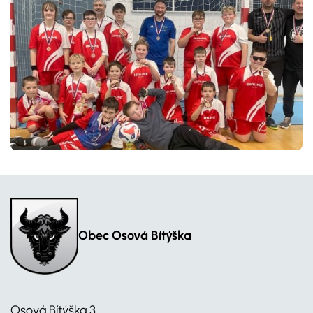
Obec Osová Bítýška
Osová Bítýška 3