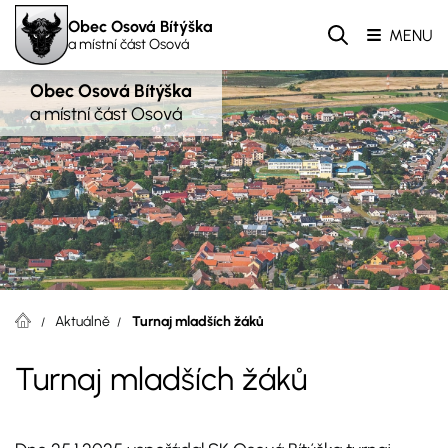
Obec Osová Bítýška
MENU
a místní část Osová
Obec Osová Bítýška
a místní část Osová
Aktuálně
Turnaj mladších žáků
Turnaj mladších žáků