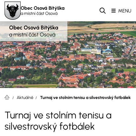
Obec Osová Bítýška
MENU
a místní část Osová
Obec Osová Bítýška
a místní část Osová
Aktuálně
Turnaj ve stolním tenisu a silvestrovský fotbálek
Turnaj ve stolním tenisu a
silvestrovský fotbálek