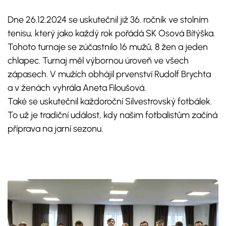
Dne 26.12.2024 se uskutečnil již 36. ročník ve stolním
tenisu, který jako každý rok pořádá SK Osová Bítýška.
Tohoto turnaje se zúčastnilo 16 mužů, 8 žen a jeden
chlapec. Turnaj měl výbornou úroveň ve všech
zápasech. V mužích obhájil prvenství Rudolf Brychta
a v ženách vyhrála Aneta Filoušová.
Také se uskutečnil každoroční Silvestrovský fotbálek.
To už je tradiční událost, kdy našim fotbalistům začíná
příprava na jarní sezonu.