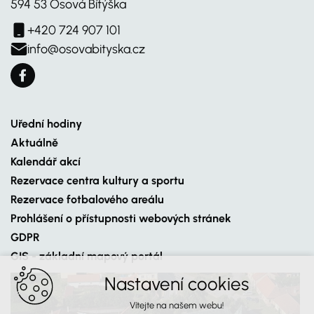
594 53 Osová Bítýška
+420 724 907 101
info@osovabityska.cz
Uřední hodiny
Aktuálně
Kalendář akcí
Rezervace centra kultury a sportu
Rezervace fotbalového areálu
Prohlášení o přístupnosti webových stránek
GDPR
GIS - základní mapový portál
Nastavení cookies
Vítejte na našem webu!