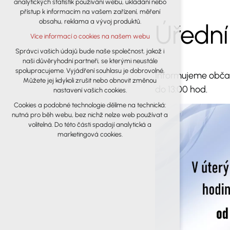
analytických statistik používání webu, ukládání nebo
udržení kontextu stránek (session): případná
přístup k informacím na vašem zařízení, měření
přihlášení, volby jazyka, apod.
obsahu, reklama a vývoj produktů.
Úřední
Volitelná cookies
Více informací o cookies na našem webu
analytická pro anonymizované
vyhodnocení návštěvnosti
Správci vašich údajů bude naše společnost, jakož i
naši důvěryhodní partneři, se kterými neustále
marketingová cookies (Google)
spolupracujeme. Vyjádření souhlasu je dobrovolné.
Informujeme občan
Více informací o cookies na našem webu
Můžete jej kdykoli zrušit nebo obnovit změnou
do 13:00 hod.
nastavení vašich cookies.
Cookies a podobné technologie dělíme na technická:
Přijmout všechny cookies
nutná pro běh webu, bez nichž nelze web používat a
volitelná. Do této části spadají analytická a
Odmítnout vše
marketingová cookies.