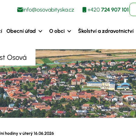
info@osovabityska.cz
+420
724 907 101
í
Obecní úřad
O obci
Školství a zdravotnictví
ást Osová
ní hodiny v úterý 16.06.2026