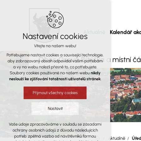
Aktuálně
Kalendář akc
Nastavení cookies
Vítejte na našem webu!
Potřebujeme nastavit cookies a související technologie,
Obec Osová Bítýška
a místní č
aby zobrazovaný obsah odpovídal vašim potřebám
a vy na webu nalezli přesně to, co potřebujete.
Soubory cookies používané na našem webu
nikdy
neslouží ke zjišťování totožnosti uživatelů stránek
.
Přijmout všechny cookies
Nastavit
Vaše údaje zpracováváme v souladu se zásadami
Technická cookies
ochrany osobních údajů z důvodu následujících
nutná pro provozování webu
potřeb: zpětná vazba od návštěvníků formou
Aktuálně
Úřed