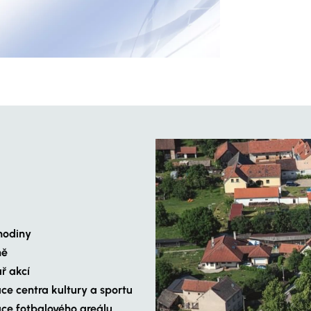
hodiny
ně
ř akcí
ce centra kultury a sportu
ce fotbalového areálu