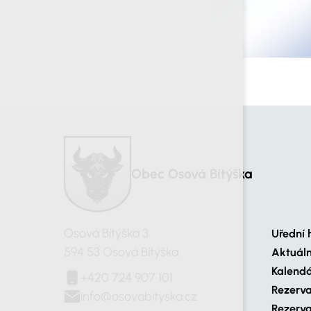
Obec Osová Bítýška
Osová Bítýška 3
Uřední 
594 53 Osová Bítýška
Aktuál
Kalendá
+420 724 907 101
Rezerva
info@osovabityska.cz
Rezerva