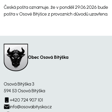
Česká pošta oznamuje, že v pondělí 29.06.2026 bude
pošta v Osové Bítýšce z provozních důvodů uzavřena.
Obec Osová Bítýška
Osová Bítýška 3
594 53 Osová Bítýška
+420 724 907 101
info@osovabityska.cz