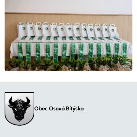
Obec Osová Bítýška