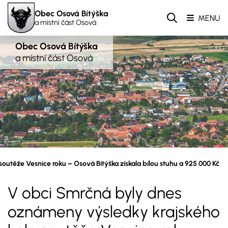
Obec Osová Bítýška
MENU
a místní část Osová
Obec Osová Bítýška
a místní část Osová
outěže Vesnice roku – Osová Bítýška získala bílou stuhu a 925 000 Kč
V obci Smrčná byly dnes
oznámeny výsledky krajského