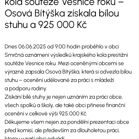
kola soutěže Vesnice roku –
Osová Bítýška získala bílou
stuhu a 925 000 Kč
Dnes 06.06.2025 od 9:00 hodin proběhlo v obci
Smrčná oznámení výsledků krajského kola prestižní
soutěže Vesnice roku. Mezi oceněnými obcemi se
výrazně zapsala Osová Bítýška, která si odvezla bílou
stuhu – ocenění udělované za práci s mládeží
a podporu rodiny.
Získání bílé stuhy je nejen uznáním za práci obce,
všech spolků a školy, ale také obci přinese finanční
ocenění v celkové výši 925 000 Kč.
Děkujeme všem nejen za pondělní prezentaci obce
před komisí, ale především za dlouholetou práci,
kterou v naší obci odvádí.