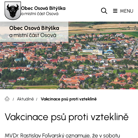
Obec Osová Bítýška
MENU
a místní část Osová
Obec Osová Bítýška
a místní část Osová
Aktuálně
Vakcinace psů proti vzteklině
Vakcinace psů proti vzteklině
MVDr. Rastislav Foľvarský oznamuje, že v sobotu