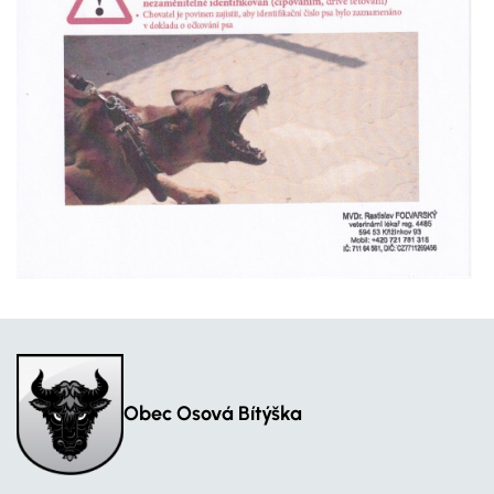
Obec Osová Bítýška