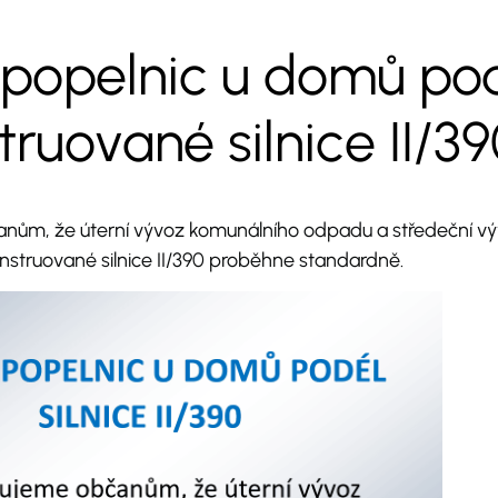
popelnic u domů po
truované silnice II/3
ům, že úterní vývoz komunálního odpadu a středeční v
struované silnice II/390 proběhne standardně.