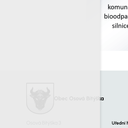
Obec Osová Bítýška
Osová Bítýška 3
Uřední 