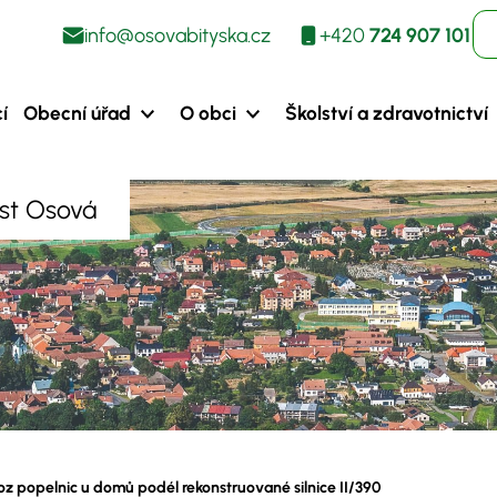
info@osovabityska.cz
+420
724 907 101
í
Obecní úřad
O obci
Školství a zdravotnictví
ást Osová
z popelnic u domů podél rekonstruované silnice II/390