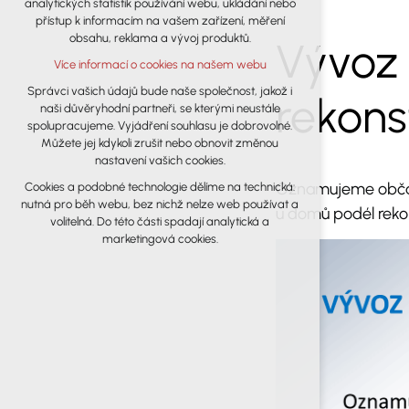
analytických statistik používání webu, ukládání nebo
udržení kontextu stránek (session): případná
přístup k informacím na vašem zařízení, měření
přihlášení, volby jazyka, apod.
obsahu, reklama a vývoj produktů.
Vývoz 
Volitelná cookies
Více informací o cookies na našem webu
analytická pro anonymizované
vyhodnocení návštěvnosti
Správci vašich údajů bude naše společnost, jakož i
rekons
naši důvěryhodní partneři, se kterými neustále
marketingová cookies (Google)
spolupracujeme. Vyjádření souhlasu je dobrovolné.
Více informací o cookies na našem webu
Můžete jej kdykoli zrušit nebo obnovit změnou
nastavení vašich cookies.
Oznamujeme občan
Cookies a podobné technologie dělíme na technická:
Přijmout všechny cookies
nutná pro běh webu, bez nichž nelze web používat a
u domů podél rekon
volitelná. Do této části spadají analytická a
Odmítnout vše
marketingová cookies.