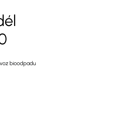
dél
90
ývoz bioodpadu