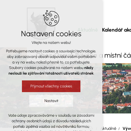
Aktuálně
Kalendář akc
Nastavení cookies
Vítejte na našem webu!
Potřebujeme nastavit cookies a související technologie,
Obec Osová Bítýška
a místní č
aby zobrazovaný obsah odpovídal vašim potřebám
a vy na webu nalezli přesně to, co potřebujete.
Soubory cookies používané na našem webu
nikdy
neslouží ke zjišťování totožnosti uživatelů stránek
.
Přijmout všechny cookies
Nastavit
Vaše údaje zpracováváme v souladu se zásadami
Technická cookies
ochrany osobních údajů z důvodu následujících
nutná pro provozování webu
potřeb: zpětná vazba od návštěvníků formou
Aktuálně
Vývo