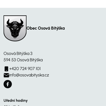
Obec Osová Bítýška
Osová Bítýška 3
594 53 Osová Bítýška
+420 724 907 101
info@osovabityska.cz
Uřední hodiny