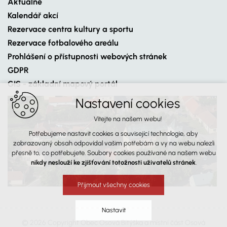
Aktuálně
Kalendář akcí
Rezervace centra kultury a sportu
Rezervace fotbalového areálu
Prohlášení o přístupnosti webových stránek
GDPR
GIS - základní mapový portál
Nastavení cookies
Vítejte na našem webu!
Potřebujeme nastavit cookies a související technologie, aby
zobrazovaný obsah odpovídal vašim potřebám a vy na webu nalezli
přesně to, co potřebujete. Soubory cookies používané na našem webu
nikdy neslouží ke zjišťování totožnosti uživatelů stránek
.
Přijmout všechny cookies
Nastavit
© 2026 Copyright Obec Osová Bítýška a místní část Osová