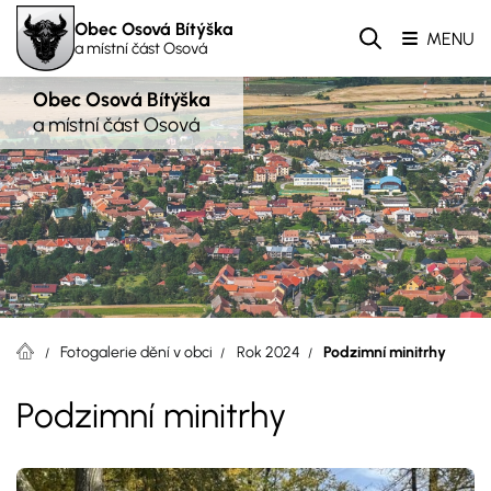
Obec Osová Bítýška
MENU
a místní část Osová
Obec Osová Bítýška
a místní část Osová
Fotogalerie dění v obci
Rok 2024
Podzimní minitrhy
Podzimní minitrhy