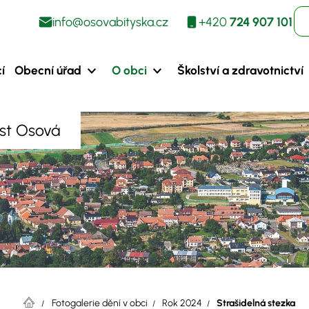
info@osovabityska.cz
+420
724 907 101
í
Obecní úřad
O obci
Školství a zdravotnictví
ást Osová
Fotogalerie dění v obci
Rok 2024
Strašidelná stezka