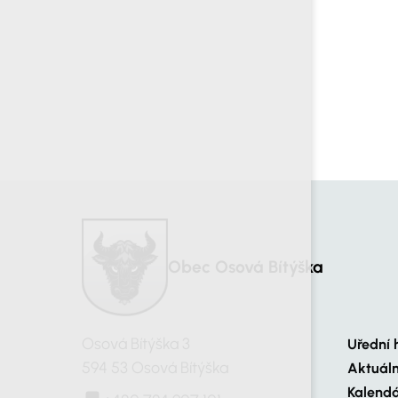
Obec Osová Bítýška
Osová Bítýška 3
Uřední 
594 53 Osová Bítýška
Aktuál
Kalendá