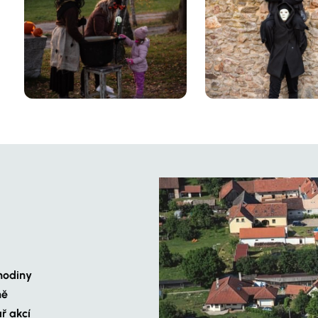
hodiny
ně
ř akcí