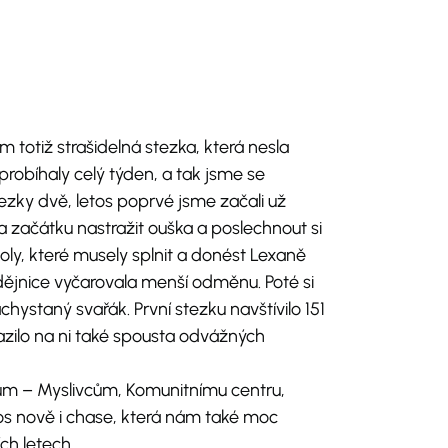
am totiž strašidelná stezka, která nesla
probíhaly celý týden, a tak jsme se
ezky dvě, letos poprvé jsme začali už
a začátku nastražit ouška a poslechnout si
oly, které musely splnit a donést Lexaně
odějnice vyčarovala menší odměnu. Poté si
hystaný svařák. První stezku navštívilo 151
razilo na ni také spousta odvážných
kům – Myslivcům, Komunitnímu centru,
etos nově i chase, která nám také moc
ch letech.