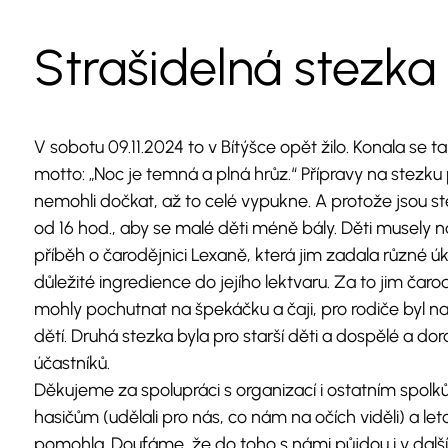
Strašidelná stezka
V sobotu 09.11.2024 to v Bítýšce opět žilo. Konala se t
motto: „Noc je temná a plná hrůz.“ Přípravy na stezku 
nemohli dočkat, až to celé vypukne. A protože jsou st
od 16 hod., aby se malé děti méně bály. Děti musely n
příběh o čarodějnici Lexaně, která jim zadala různé úk
důležité ingredience do jejího lektvaru. Za to jim čar
mohly pochutnat na špekáčku a čaji, pro rodiče byl nac
dětí. Druhá stezka byla pro starší děti a dospělé a do
účastníků.
Děkujeme za spolupráci s organizací i ostatním spol
hasičům (udělali pro nás, co nám na očích viděli) a l
pomohla. Doufáme, že do toho s námi půjdou i v další