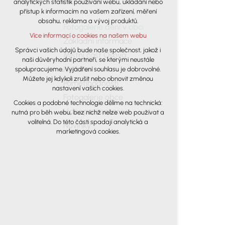
analytických statistik používání webu, ukládání nebo
udržení kontextu stránek (session): případná
přístup k informacím na vašem zařízení, měření
přihlášení, volby jazyka, apod.
obsahu, reklama a vývoj produktů.
Fotogalerie dění v obci
Volitelná cookies
Více informací o cookies na našem webu
analytická pro anonymizované
Základní informace
vyhodnocení návštěvnosti
Správci vašich údajů bude naše společnost, jakož i
Místní část Osová
naši důvěryhodní partneři, se kterými neustále
marketingová cookies (Google)
Historie
spolupracujeme. Vyjádření souhlasu je dobrovolné.
Více informací o cookies na našem webu
Můžete jej kdykoli zrušit nebo obnovit změnou
Pamětihodnosti
nastavení vašich cookies.
Fotogalerie obce
Cookies a podobné technologie dělíme na technická:
Přijmout všechny cookies
Videoprezentace
nutná pro běh webu, bez nichž nelze web používat a
volitelná. Do této části spadají analytická a
Novinky
Odmítnout vše
marketingová cookies.