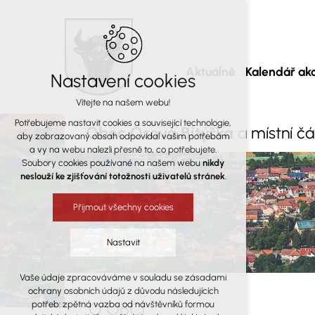
Aktuálně
Kalendář akc
Nastavení cookies
Vítejte na našem webu!
Potřebujeme nastavit cookies a související technologie,
Obec Osová Bítýška
a místní č
aby zobrazovaný obsah odpovídal vašim potřebám
a vy na webu nalezli přesně to, co potřebujete.
Soubory cookies používané na našem webu
nikdy
neslouží ke zjišťování totožnosti uživatelů stránek
.
Přijmout všechny cookies
Nastavit
Vaše údaje zpracováváme v souladu se zásadami
Technická cookies
ochrany osobních údajů z důvodu následujících
nutná pro provozování webu
O OBCI
potřeb: zpětná vazba od návštěvníků formou