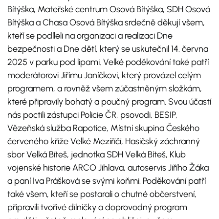
Bítýška, Mateřské centrum Osová Bítýška, SDH Osová
Bítýška a Chasa Osová Bítýška srdečně děkují všem,
kteří se podíleli na organizaci a realizaci Dne
bezpečnosti a Dne dětí, který se uskutečnil 14. června
2025 v parku pod lipami. Velké poděkování také patří
moderátorovi Jiřímu Janíčkovi, který provázel celým
programem, a rovněž všem zúčastněným složkám,
které připravily bohatý a poučný program. Svou účastí
nás poctili zástupci Policie ČR, psovodi, BESIP,
Vězeňská služba Rapotice, Místní skupina Českého
červeného kříže Velké Meziříčí, Hasičský záchranný
sbor Velká Bíteš, jednotka SDH Velká Bíteš, Klub
vojenské historie ARCO Jihlava, autoservis Jiřího Žáka
a paní Iva Prášková se svými koňmi. Poděkování patří
také všem, kteří se postarali o chutné občerstvení,
připravili tvořivé dílničky a doprovodný program