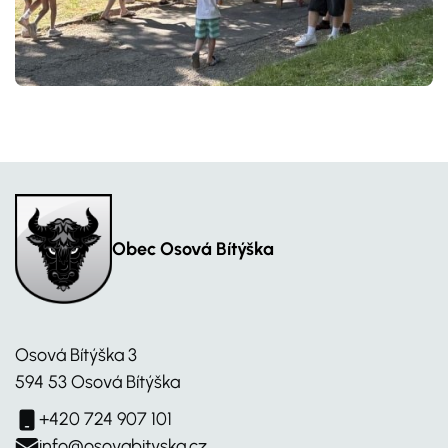
Obec Osová Bítýška
Osová Bítýška 3
594 53 Osová Bítýška
+420 724 907 101
info@osovabityska.cz