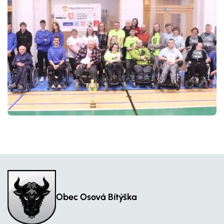
Obec Osová Bítýška