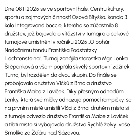
Dne 08.11.2025 se ve sportovní hale, Centru kultury,
sportu a zájmových činností Osová Bítýška, konalo 3.
kolo Integrované boccie, kterého se zúčastnilo 8.
družstev, jež bojovala o vítězství v turnaji a o celkové
turnajové umístnění v ročníku 2025 „O pohár
Nadačnímu fondu Františka Podstatzky
Liechtensteina“. Turnaj zahájila starostka Mgr. Lenka
Štěpánková a všem popřála skvělý sportovní zážitek.
Turnaj byl rozdělen do dvou skupin. Do finále se
probojovalo družstvo Vlčků z Brna a družstvo
Františka Malce z Laviček. Díky přesným odhodům
Lenky, která své míčky odhazuje pomocí rampičky, se
na prvním místě umístili Vlčci z Brna, druhém místo si
z turnaje odvezlo družstvo Františka Malce z Laviček
a třetí místo si vybojovalo družstvo Rychlé želvy Ivoše
Smolíka ze Žďáru nad Sázavou.