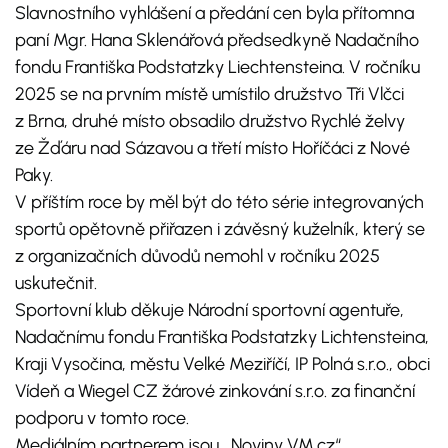
Slavnostního vyhlášení a předání cen byla přítomna
paní Mgr. Hana Sklenářová předsedkyně Nadačního
fondu Františka Podstatzky Liechtensteina. V ročníku
2025 se na prvním místě umístilo družstvo Tři Vlčci
z Brna, druhé místo obsadilo družstvo Rychlé želvy
ze Žďáru nad Sázavou a třetí místo Hoříčáci z Nové
Paky.
V příštím roce by měl být do této série integrovaných
sportů opětovně přiřazen i závěsný kuželník, který se
z organizačních důvodů nemohl v ročníku 2025
uskutečnit.
Sportovní klub děkuje Národní sportovní agentuře,
Nadačnímu fondu Františka Podstatzky Lichtensteina,
Kraji Vysočina, městu Velké Meziříčí, IP Polná s.r.o., obci
Vídeň a Wiegel CZ žárové zinkování s.r.o. za finanční
podporu v tomto roce.
Mediálním partnerem jsou ,,Noviny VM.cz“