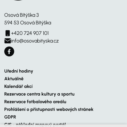
Osová Bítýška 3
594 53 Osová Bítýška
+420 724 907 101
info@osovabityska.cz
Uřední hodiny
Aktuálně
Kalendář akcí
Rezervace centra kultury a sportu
Rezervace fotbalového areálu
Prohlášení o přístupnosti webových stránek
GDPR
GIS - základní mapový portál