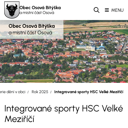
Obec Osová Bítýška
MENU
a místní část Osová
Obec Osová Bítýška
a místní část Osová
rie dění v obci
Rok 2025
Integrované sporty HSC Velké Meziříčí
Integrované sporty HSC Velké
Meziříčí