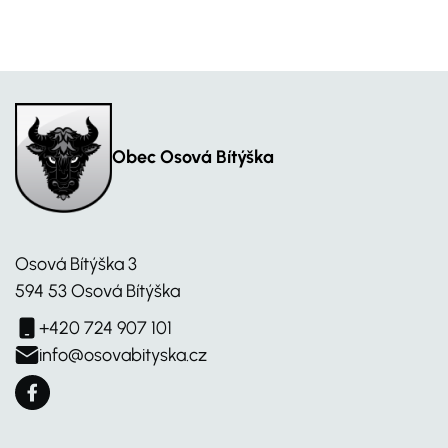
Obec Osová Bítýška
Osová Bítýška 3
594 53 Osová Bítýška
+420 724 907 101
info@osovabityska.cz