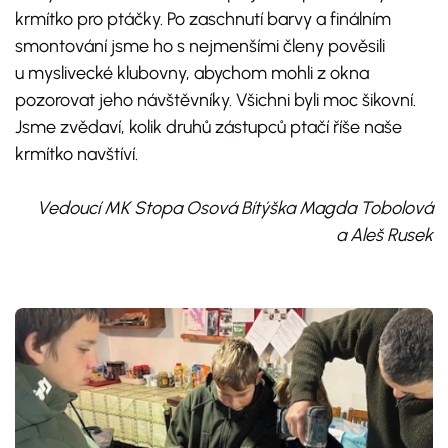
krmítko pro ptáčky. Po zaschnutí barvy a finálním
smontování jsme ho s nejmenšími členy pověsili
u myslivecké klubovny, abychom mohli z okna
pozorovat jeho návštěvníky. Všichni byli moc šikovní.
Jsme zvědaví, kolik druhů zástupců ptačí říše naše
krmítko navštíví.
Vedoucí MK Stopa Osová Bítýška Magda Tobolová
a Aleš Rusek