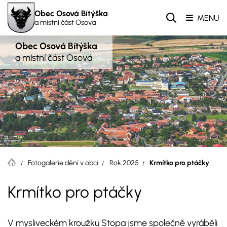
Obec Osová Bítýška
MENU
a místní část Osová
Obec Osová Bítýška
a místní část Osová
Fotogalerie dění v obci
Rok 2025
Krmítko pro ptáčky
Krmítko pro ptáčky
V mysliveckém kroužku Stopa jsme společně vyráběli