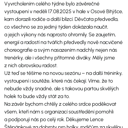
Vyvrcholením celého týdne bylo závěrečné
vystoupení v neděli 17.08.2025 v hale v Osové Bítýšce,
kam dorazili rodiče a další blízcí. Děvčata předvedla,
co všechno se za jediný týden dokázala naučit,
a jejich výkony nás naprosto ohromily. Se zaujetím,
energií a radostí na tvářích předvedly nově nacvičené
choreografie a svým nasazením nadchly nejen nás
trenérky, ale i všechny přítomné diváky. Měly jsme
z nich obrovskou radost.
Už teď se těšíme na novou sezónu – na další tréninky,
vystoupení i soutěže, které nás čekají. Víme, že to
nebude vždy snadné, ale s takovou partou skvělých
holek to bude vždy stát za to.
Na závěr bychom chtěly z celého srdce poděkovat
všem, kteří nám s organizací soustředění pomohli
a podporují nás po celý rok. Děkujeme Lence
Štěpánkové za dobroty pro holky, rodičům za skvělou