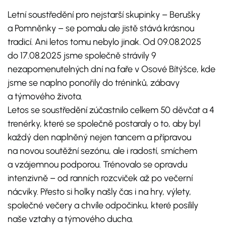
Letní soustředění pro nejstarší skupinky – Berušky
a Pomněnky – se pomalu ale jistě stává krásnou
tradicí. Ani letos tomu nebylo jinak. Od 09.08.2025
do 17.08.2025 jsme společně strávily 9
nezapomenutelných dní na faře v Osové Bítýšce, kde
jsme se naplno ponořily do tréninků, zábavy
a týmového života.
Letos se soustředění zúčastnilo celkem 50 děvčat a 4
trenérky, které se společně postaraly o to, aby byl
každý den naplněný nejen tancem a přípravou
na novou soutěžní sezónu, ale i radostí, smíchem
a vzájemnou podporou. Trénovalo se opravdu
intenzivně – od ranních rozcviček až po večerní
nácviky. Přesto si holky našly čas i na hry, výlety,
společné večery a chvíle odpočinku, které posílily
naše vztahy a týmového ducha.