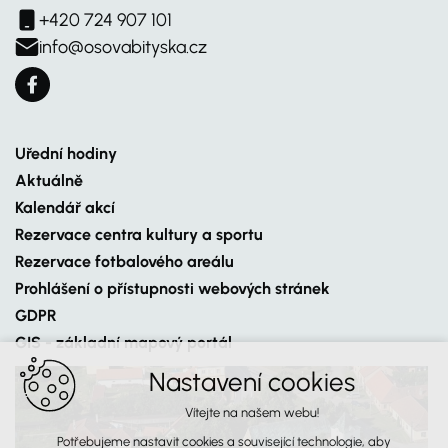
+420 724 907 101
info@osovabityska.cz
Uřední hodiny
Aktuálně
Kalendář akcí
Rezervace centra kultury a sportu
Rezervace fotbalového areálu
Prohlášení o přístupnosti webových stránek
GDPR
GIS - základní mapový portál
Nastavení cookies
Vítejte na našem webu!
Potřebujeme nastavit cookies a související technologie, aby