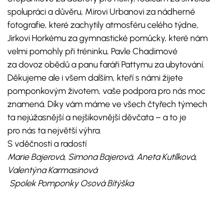
spolupráci a důvěru, Mirovi Urbanovi za nádherné
fotografie, které zachytily atmosféru celého týdne,
Jirkovi Horkému za gymnastické pomůcky, které nám
velmi pomohly při tréninku, Pavle Chadimové
za dovoz obědů a panu faráři Pattymu za ubytování.
Děkujeme ale i všem dalším, kteří s námi žijete
pomponkovým životem, vaše podpora pro nás moc
znamená. Díky vám máme ve všech čtyřech týmech
ta nejúžasnější a nejšikovnější děvčata – a to je
pro nás ta největší výhra.
S vděčností a radostí
Marie Bajerová, Simona Bajerová, Aneta Kutílková,
Valentýna Karmasinová
Spolek Pomponky Osová Bítýška