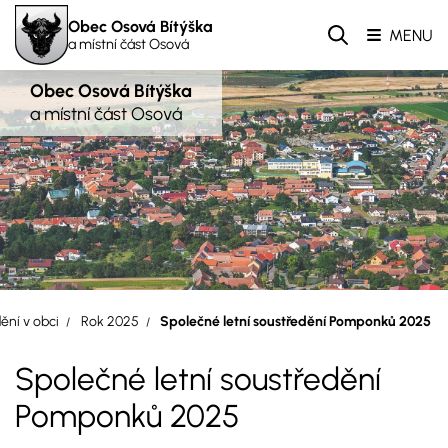
Obec Osová Bítýška
MENU
a místní část Osová
Obec Osová Bítýška
a místní část Osová
ění v obci
Rok 2025
Společné letní soustředění Pomponků 2025
Společné letní soustředění
Pomponků 2025