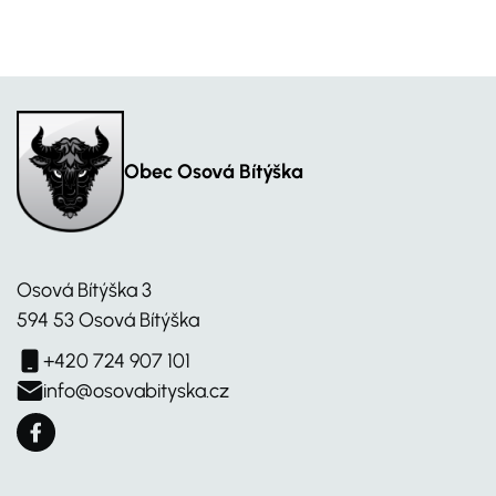
Obec Osová Bítýška
Osová Bítýška 3
594 53 Osová Bítýška
+420 724 907 101
info@osovabityska.cz