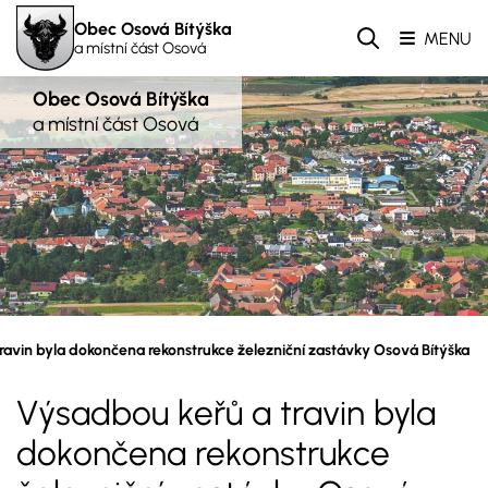
Obec Osová Bítýška
MENU
a místní část Osová
Obec Osová Bítýška
a místní část Osová
ravin byla dokončena rekonstrukce železniční zastávky Osová Bítýška
Výsadbou keřů a travin byla
dokončena rekonstrukce