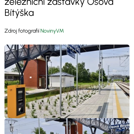
železniční zastávky Osová
Bítýška
Zdroj fotografií
NovinyVM