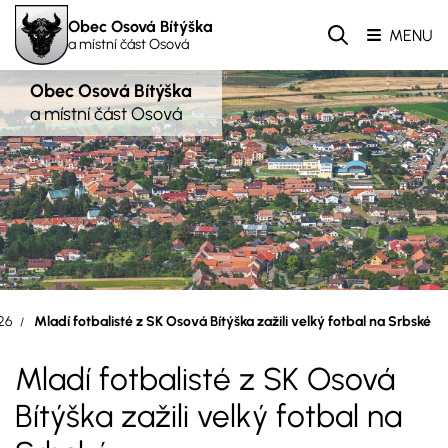
Obec Osová Bítýška
MENU
a místní část Osová
Obec Osová Bítýška
a místní část Osová
26
Mladí fotbalisté z SK Osová Bítýška zažili velký fotbal na Srbské
Mladí fotbalisté z SK Osová
Bítýška zažili velký fotbal na