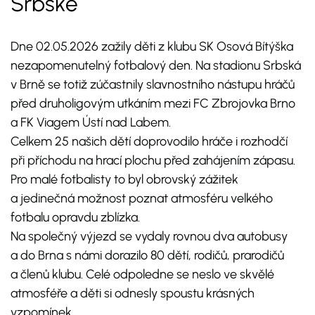
Srbské
Dne 02.05.2026 zažily děti z klubu SK Osová Bítýška
nezapomenutelný fotbalový den. Na stadionu Srbská
v Brně se totiž zúčastnily slavnostního nástupu hráčů
před druholigovým utkáním mezi FC Zbrojovka Brno
a FK Viagem Ústí nad Labem.
Celkem 25 našich dětí doprovodilo hráče i rozhodčí
při příchodu na hrací plochu před zahájením zápasu.
Pro malé fotbalisty to byl obrovský zážitek
a jedinečná možnost poznat atmosféru velkého
fotbalu opravdu zblízka.
Na společný výjezd se vydaly rovnou dva autobusy
a do Brna s námi dorazilo 80 dětí, rodičů, prarodičů
a členů klubu. Celé odpoledne se neslo ve skvělé
atmosféře a děti si odnesly spoustu krásných
vzpomínek.