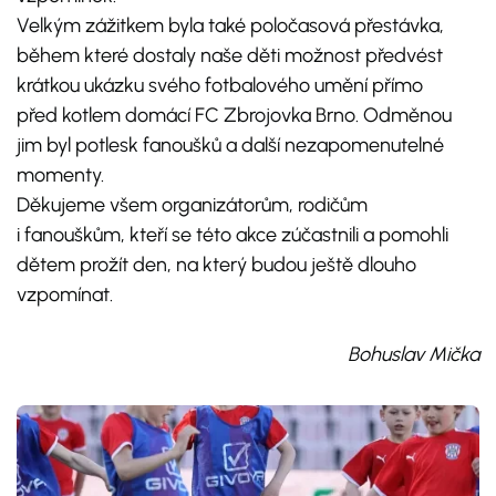
Velkým zážitkem byla také poločasová přestávka,
během které dostaly naše děti možnost předvést
krátkou ukázku svého fotbalového umění přímo
před kotlem domácí FC Zbrojovka Brno. Odměnou
jim byl potlesk fanoušků a další nezapomenutelné
momenty.
Děkujeme všem organizátorům, rodičům
i fanouškům, kteří se této akce zúčastnili a pomohli
dětem prožít den, na který budou ještě dlouho
vzpomínat.
Bohuslav Mička