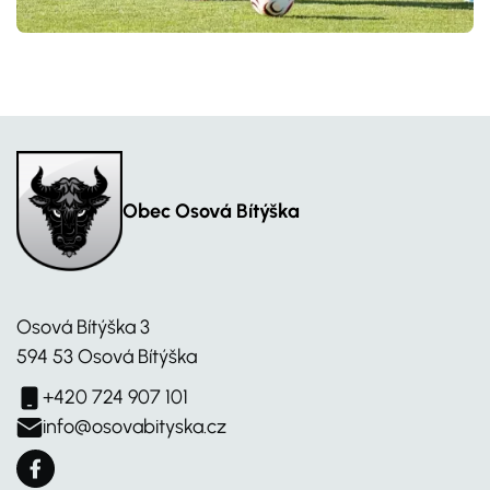
Obec Osová Bítýška
Osová Bítýška 3
594 53 Osová Bítýška
+420 724 907 101
info@osovabityska.cz