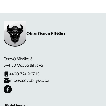
Obec Osová Bítýška
Osová Bítýška 3
594 53 Osová Bítýška
+420 724 907 101
info@osovabityska.cz
Uřední hodiny