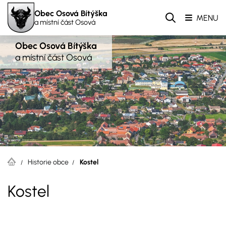
Obec Osová Bítýška
MENU
a místní část Osová
Obec Osová Bítýška
a místní část Osová
Historie obce
Kostel
Kostel