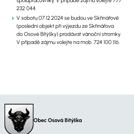
spolupracovníky. V případě zájmu volejte 777
232 044.
V sobotu 07.12.2024 se budou ve Skřinářově
(poslední objekt při výjezdu ze Skřinářova
do Osové Bítýšky) prodávat vánoční stromky.
V případě zájmu volejte na mob. 724 100 116.
Obec Osová Bítýška