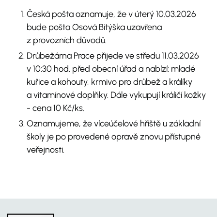
Česká pošta oznamuje, že v úterý 10.03.2026
bude pošta Osová Bítýška uzavřena
z provozních důvodů.
Drůbežárna Prace přijede ve středu 11.03.2026
v 10:30 hod. před obecní úřad a nabízí: mladé
kuřice a kohouty, krmivo pro drůbež a králíky
a vitamínové doplňky. Dále vykupují králičí kožky
- cena 10 Kč/ks.
Oznamujeme, že víceúčelové hřiště u základní
školy je po provedené opravě znovu přístupné
veřejnosti.