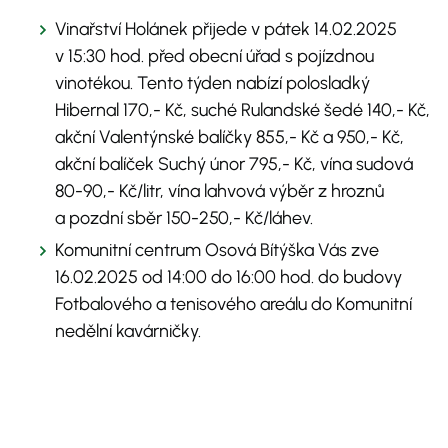
Vinařství Holánek přijede v pátek 14.02.2025
v 15:30 hod. před obecní úřad s pojízdnou
vinotékou. Tento týden nabízí polosladký
Hibernal 170,- Kč, suché Rulandské šedé 140,- Kč,
akční Valentýnské balíčky 855,- Kč a 950,- Kč,
akční balíček Suchý únor 795,- Kč, vína sudová
80-90,- Kč/litr, vína lahvová výběr z hroznů
a pozdní sběr 150-250,- Kč/láhev.
Komunitní centrum Osová Bítýška Vás zve
16.02.2025 od 14:00 do 16:00 hod. do budovy
Fotbalového a tenisového areálu do Komunitní
nedělní kavárničky.