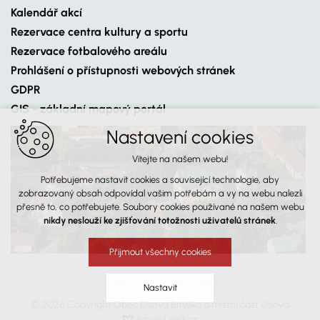
Kalendář akcí
Rezervace centra kultury a sportu
Rezervace fotbalového areálu
Prohlášení o přístupnosti webových stránek
GDPR
GIS - základní mapový portál
Nastavení cookies
Vítejte na našem webu!
Potřebujeme nastavit cookies a související technologie, aby
zobrazovaný obsah odpovídal vašim potřebám a vy na webu nalezli
přesně to, co potřebujete. Soubory cookies používané na našem webu
nikdy neslouží ke zjišťování totožnosti uživatelů stránek
.
Přijmout všechny cookies
Nastavit
© 2026 Copyright Obec Osová Bítýška a místní část Osová
Vytvořil xart.cz