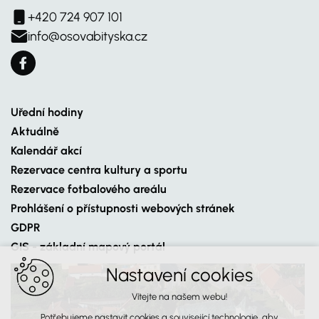
+420 724 907 101
info@osovabityska.cz
Uřední hodiny
Aktuálně
Kalendář akcí
Rezervace centra kultury a sportu
Rezervace fotbalového areálu
Prohlášení o přístupnosti webových stránek
GDPR
GIS - základní mapový portál
Nastavení cookies
Vítejte na našem webu!
Potřebujeme nastavit cookies a související technologie, aby