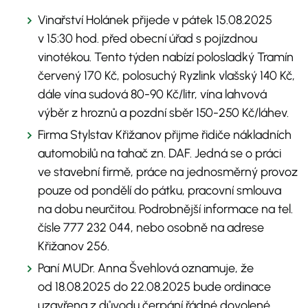
Vinařství Holánek přijede v pátek 15.08.2025
v 15:30 hod. před obecní úřad s pojízdnou
vinotékou. Tento týden nabízí polosladký Tramín
červený 170 Kč, polosuchý Ryzlink vlašský 140 Kč,
dále vína sudová 80-90 Kč/litr, vína lahvová
výběr z hroznů a pozdní sběr 150-250 Kč/láhev.
Firma Stylstav Křižanov přijme řidiče nákladních
automobilů na tahač zn. DAF. Jedná se o práci
ve stavební firmě, práce na jednosměrný provoz
pouze od pondělí do pátku, pracovní smlouva
na dobu neurčitou. Podrobnější informace na tel.
čísle 777 232 044, nebo osobně na adrese
Křižanov 256.
Paní MUDr. Anna Švehlová oznamuje, že
od 18.08.2025 do 22.08.2025 bude ordinace
uzavřena z důvodu čerpání řádné dovolené.