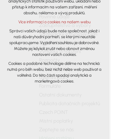
analytických statistik používání webu, ukládání nebo
udržení kontextu stránek (session): případná
přístup k informacím na vašem zařízení, měření
přihlášení, volby jazyka, apod.
obsahu, reklama a vývoj produktů.
Povinné údaje
Volitelná cookies
Více informací o cookies na našem webu
analytická pro anonymizované
Zastupitelstvo a výbory
vyhodnocení návštěvnosti
Správci vašich údajů bude naše společnost, jakož i
Strategický rozvojový plán
naši důvěryhodní partneři, se kterými neustále
marketingová cookies (Google)
Organizační struktura
spolupracujeme. Vyjádření souhlasu je dobrovolné.
Více informací o cookies na našem webu
Můžete jej kdykoli zrušit nebo obnovit změnou
Vyhlášky a nařízení
nastavení vašich cookies.
Rozpočty
Cookies a podobné technologie dělíme na technická:
Přijmout všechny cookies
Výroční zprávy
nutná pro běh webu, bez nichž nelze web používat a
volitelná. Do této části spadají analytická a
Územní plán
Odmítnout vše
marketingová cookies.
Formuláře
Ostatní dokumenty
Publicita dotačních projektů
Czech POINT
Místní poplatky
Zeptejte se nás
Hlášení rozhlasu