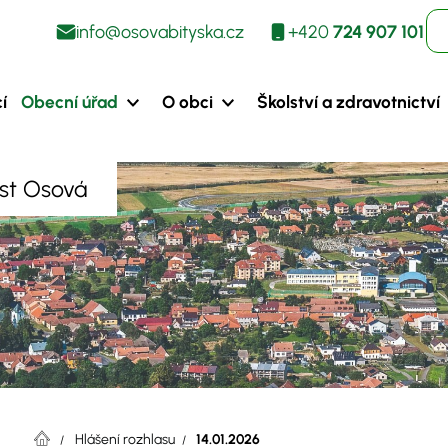
info@osovabityska.cz
+420
724 907 101
í
Obecní úřad
O obci
Školství a zdravotnictví
ást Osová
Hlášení rozhlasu
14.01.2026