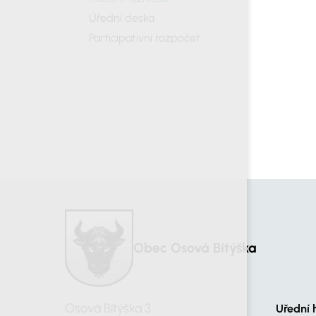
Úřední deska
Participativní rozpočet
Obec Osová Bítýška
Osová Bítýška 3
Uřední 