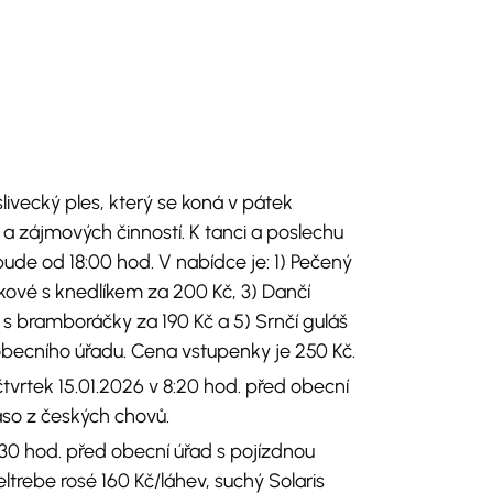
ivecký ples, který se koná v pátek
 a zájmových činností. K tanci a poslechu
bude od 18:00 hod. V nabídce je: 1) Pečený
ípkové s knedlíkem za 200 Kč, 3) Dančí
 s bramboráčky za 190 Kč a 5) Srnčí guláš
ě obecního úřadu. Cena vstupenky je 250 Kč.
čtvrtek 15.01.2026 v 8:20 hod. před obecní
aso z českých chovů.
5:30 hod. před obecní úřad s pojízdnou
trebe rosé 160 Kč/láhev, suchý Solaris