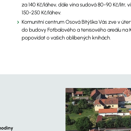
za 140 Kč/láhev, dále vína sudová 80-90 Kč/litr,
150-250 Kč/láhev.
Komunitní centrum Osová Bítýška Vás zve v úterý
do budovy Fotbalového a tenisového areálu na Ko
popovídat o vašich oblíbených knihách.
hodiny