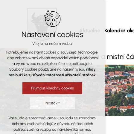
Aktuálně
Kalendář akc
Nastavení cookies
Vítejte na našem webu!
Potřebujeme nastavit cookies a související technologie,
Obec Osová Bítýška
a místní č
aby zobrazovaný obsah odpovídal vašim potřebám
a vy na webu nalezli přesně to, co potřebujete.
Soubory cookies používané na našem webu
nikdy
neslouží ke zjišťování totožnosti uživatelů stránek
.
Přijmout všechny cookies
Nastavit
Vaše údaje zpracováváme v souladu se zásadami
Technická cookies
ochrany osobních údajů z důvodu následujících
nutná pro provozování webu
OBECNÍ ÚŘAD
potřeb: zpětná vazba od návštěvníků formou