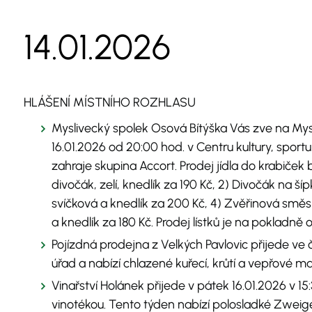
14.01.2026
HLÁŠENÍ MÍSTNÍHO ROZHLASU
Myslivecký spolek Osová Bítýška Vás zve na Mysl
16.01.2026 od 20:00 hod. v Centru kultury, sportu
zahraje skupina Accort. Prodej jídla do krabiček 
divočák, zelí, knedlík za 190 Kč, 2) Divočák na š
svíčková a knedlík za 200 Kč, 4) Zvěřinová směs
a knedlík za 180 Kč. Prodej lístků je na pokladn
Pojízdná prodejna z Velkých Pavlovic přijede ve 
úřad a nabízí chlazené kuřecí, krůtí a vepřové m
Vinařství Holánek přijede v pátek 16.01.2026 v 1
vinotékou. Tento týden nabízí polosladké Zweigel