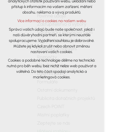
analytických statistik používání webu, ukládání nebo
udržení kontextu stránek (session): případná
přístup k informacím na vašem zařízení, měření
přihlášení, volby jazyka, apod.
obsahu, reklama a vývoj produktů.
Povinné údaje
Volitelná cookies
Více informací o cookies na našem webu
analytická pro anonymizované
Zastupitelstvo a výbory
vyhodnocení návštěvnosti
Správci vašich údajů bude naše společnost, jakož i
Strategický rozvojový plán
naši důvěryhodní partneři, se kterými neustále
marketingová cookies (Google)
Organizační struktura
spolupracujeme. Vyjádření souhlasu je dobrovolné.
Více informací o cookies na našem webu
Můžete jej kdykoli zrušit nebo obnovit změnou
Vyhlášky a nařízení
nastavení vašich cookies.
Rozpočty
Cookies a podobné technologie dělíme na technická:
Přijmout všechny cookies
Výroční zprávy
nutná pro běh webu, bez nichž nelze web používat a
volitelná. Do této části spadají analytická a
Územní plán
Odmítnout vše
marketingová cookies.
Formuláře
Ostatní dokumenty
Publicita dotačních projektů
Czech POINT
Místní poplatky
Zeptejte se nás
Hlášení rozhlasu