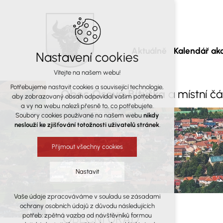
Aktuálně
Kalendář akc
Nastavení cookies
Vítejte na našem webu!
Potřebujeme nastavit cookies a související technologie,
Obec Osová Bítýška
a místní č
aby zobrazovaný obsah odpovídal vašim potřebám
a vy na webu nalezli přesně to, co potřebujete.
Soubory cookies používané na našem webu
nikdy
neslouží ke zjišťování totožnosti uživatelů stránek
.
Přijmout všechny cookies
Nastavit
Vaše údaje zpracováváme v souladu se zásadami
Technická cookies
ochrany osobních údajů z důvodu následujících
nutná pro provozování webu
OBECNÍ ÚŘAD
potřeb: zpětná vazba od návštěvníků formou