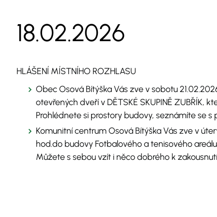
18.02.2026
HLÁŠENÍ MÍSTNÍHO ROZHLASU
Obec Osová Bítýška Vás zve v sobotu 21.02.2026
otevřených dveří v DĚTSKÉ SKUPINĚ ZUBŘÍK, kter
Prohlédnete si prostory budovy, seznámíte se s
Komunitní centrum Osová Bítýška Vás zve v úter
hod.do budovy Fotbalového a tenisového areálu 
Můžete s sebou vzít i něco dobrého k zakousnutí