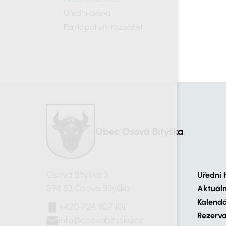
Úřední deska
Participativní rozpočet
Obec Osová Bítýška
Osová Bítýška 3
Uřední 
594 53 Osová Bítýška
Aktuál
Kalendá
+420 724 907 101
Rezerva
info@osovabityska.cz