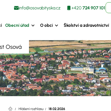
info@osovabityska.cz
+420
724 907 101
í
Obecní úřad
O obci
Školství a zdravotnictví
ást Osová
Hlášení rozhlasu
18.02.2026